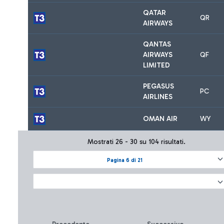
QATAR
QR
AIRWAYS
QANTAS
AIRWAYS
QF
LIMITED
PEGASUS
PC
AIRLINES
OMAN AIR
WY
Mostrati 26 - 30 su 104 risultati.
Pagina 6 di 21