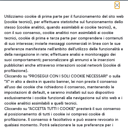
Seguici sui social
Utilizziamo cookie di prima parte per il funzionamento del sito web
(cookie tecnici), per effettuare statistiche sul funzionamento dello
stesso (cookie analitici, quando assimilabili ai cookie tecnici), e,
con il suo consenso, cookie analitici non assimilabili ai cookie
tecnici, cookie di prima e terza parte per comprendere i contenuti
di suo interesse; inviarle messaggi commerciali in linea con le sue
TRAVEL JOURNAL
preferenze manifestate nell'ambito dell'utilizzo delle funzionalità e
della navigazione in rete; effettuare analisi e monitoraggio dei
ITA
suoi comportamenti; personalizzare gli annunci e le inserzioni
pubblicitari anche attraverso interazioni social network (cookie di
profilazione).
Cliccando su "PROSEGUI CON I SOLI COOKIE NECESSARI" o sulla
"X" in alto a destra in questo banner, lei non presta il consenso
all'uso dei cookie che richiedono il consenso, mantenendo le
impostazioni di default, e saranno installati sul suo dispositivo
esclusivamente i cookie funzionali alla navigazione sul sito web e i
Aeroporti di Roma S.p.A. - Società soggetta a direzione e
cookie analitici assimilabili a quelli tecnici.
coordinamento di Mundys S.p.A.
Cliccando su "ACCETTA TUTTI I COOKIE" presterà il suo consenso
al posizionamento di tutti i cookie ivi compresi cookie di
Codice fiscale e Registro delle Imprese di Roma 13032990155 P.
profilazione. Il consenso è facoltativo e può essere revocato in
IVA 06572251004
qualsiasi momento. Potrà selezionare le sue preferenze per i
Capitale sociale 62.224.743,00 int. vers.