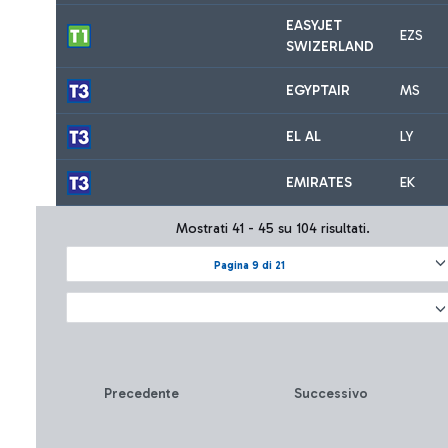
EASYJET
EZS
SWIZERLAND
EGYPTAIR
MS
EL AL
LY
EMIRATES
EK
Mostrati 41 - 45 su 104 risultati.
Pagina 9 di 21
Precedente
Successivo