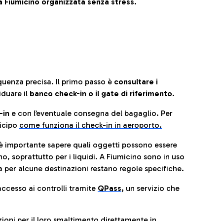
 Fiumicino organizzata senza stress.
quenza precisa. Il primo passo è
consultare i
iduare il
banco check-in o il gate di riferimento.
-in
e con l’eventuale consegna del bagaglio. Per
icip
o
come funziona il check-in in aeroporto.
è importante sapere quali oggetti possono essere
o, soprattutto per i liquidi. A Fiumicino sono in uso
 per alcune destinazioni restano regole specifiche.
accesso ai controlli tramite
QPass
,
un servizio che
ioni per il
loro smaltimento direttamente in