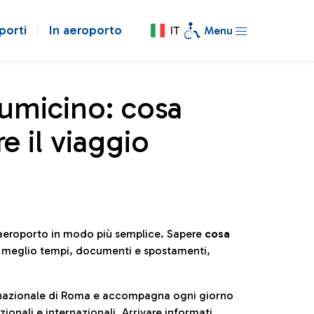
porti
In aeroporto
IT
Menu
iumicino: cosa
e il viaggio
l’aeroporto in modo più semplice. Sapere
cosa
e meglio tempi, documenti e spostamenti,
ternazionale di Roma e accompagna ogni giorno
ionali e internazionali. Arrivare informati