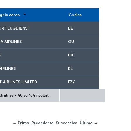
nia aerea
Codice
R FLUGDIENST
DE
A AIRLINES
OU
S
DX
AIRLINES
DL
T AIRLINES LIMITED
EZY
rati 36 - 40 su 104 risultati.
← Primo
Precedente
Successivo
Ultimo →