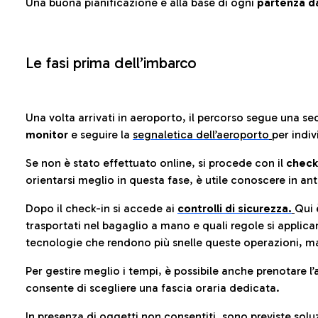
Una buona pianificazione è alla base di ogni
partenza da
Le fasi prima dell’imbarco
Una volta arrivati in aeroporto, il percorso segue una se
monitor
e seguire la
segnaletica dell’aeroporto
per indiv
Se non è stato effettuato online, si procede con il
check
orientarsi meglio in questa fase, è utile conoscere in ant
Dopo il check-in si accede ai
controlli di sicurezza.
Qui 
trasportati nel bagaglio a mano e quali regole si applican
tecnologie che rendono più snelle queste operazioni, ma
Per gestire meglio i tempi, è possibile anche prenotare l’
consente di scegliere una fascia oraria dedicata.
In presenza di oggetti non consentiti, sono previste soluz