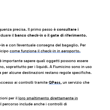
quenza precisa. Il primo passo è
consultare i
iduare il
banco check-in o il gate di riferimento.
-in
e con l’eventuale consegna del bagaglio. Per
icip
o
come funziona il check-in in aeroporto.
è importante sapere quali oggetti possono essere
o, soprattutto per i liquidi. A Fiumicino sono in uso
 per alcune destinazioni restano regole specifiche.
accesso ai controlli tramite
QPass
,
un servizio che
ioni per il
loro smaltimento direttamente in
il percorso include anche i controlli di