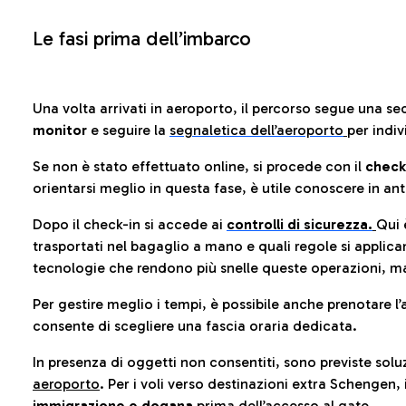
Le fasi prima dell’imbarco
Una volta arrivati in aeroporto, il percorso segue una se
monitor
e seguire la
segnaletica dell’aeroporto
per indiv
Se non è stato effettuato online, si procede con il
check
orientarsi meglio in questa fase, è utile conoscere in ant
Dopo il check-in si accede ai
controlli di sicurezza.
Qui 
trasportati nel bagaglio a mano e quali regole si applican
tecnologie che rendono più snelle queste operazioni, ma
Per gestire meglio i tempi, è possibile anche prenotare l’
consente di scegliere una fascia oraria dedicata.
In presenza di oggetti non consentiti, sono previste soluz
aeroporto
. Per i voli verso destinazioni extra Schengen, 
immigrazione e dogana
prima dell’accesso al gate.