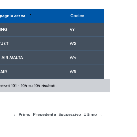
agnia aerea
Codice
ING
VY
TJET
WS
 AIR MALTA
W4
AIR
W6
trati 101 - 104 su 104 risultati.
← Primo
Precedente
Successivo
Ultimo →