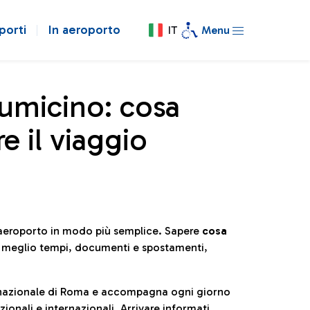
porti
In aeroporto
IT
Menu
iumicino: cosa
e il viaggio
l’aeroporto in modo più semplice. Sapere
cosa
e meglio tempi, documenti e spostamenti,
ternazionale di Roma e accompagna ogni giorno
ionali e internazionali. Arrivare informati