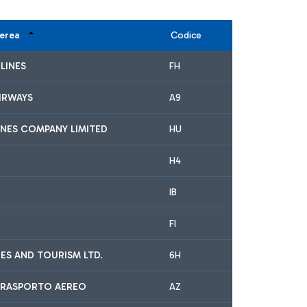
aerea
Codice
RLINES
FH
IRWAYS
A9
INES COMPANY LIMITED
HU
H4
IB
FI
INES AND TOURISM LTD.
6H
A TRASPORTO AEREO
AZ