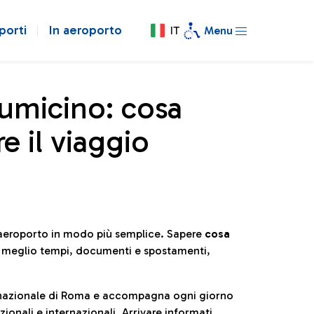
porti
In aeroporto
IT
Menu
iumicino: cosa
e il viaggio
l’aeroporto in modo più semplice. Sapere
cosa
e meglio tempi, documenti e spostamenti,
ternazionale di Roma e accompagna ogni giorno
ionali e internazionali. Arrivare informati