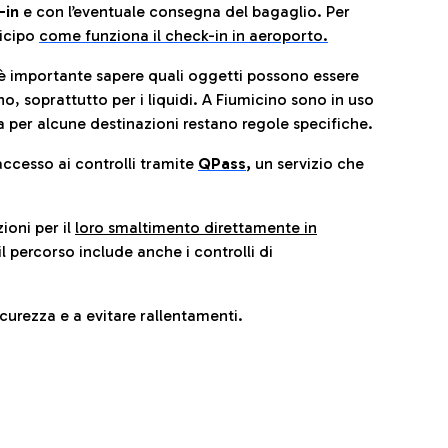
-in
e con l’eventuale consegna del bagaglio. Per
icip
o
come funziona il check-in in aeroporto.
è importante sapere quali oggetti possono essere
o, soprattutto per i liquidi. A Fiumicino sono in uso
 per alcune destinazioni restano regole specifiche.
accesso ai controlli tramite
QPass
,
un servizio che
ioni per il
loro smaltimento direttamente in
il percorso include anche i controlli di
urezza e a evitare rallentamenti.