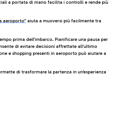
li a portata di mano facilita i controlli e rende più
da aeroporto”
a
iuta a muoversi più facilmente tra
tempo prima dell’imbarco. Pianificare una pausa per
sente di evitare decisioni affrettate all’ultimo
one e shopping presenti in aeroporto può aiutare a
ermette di trasformare la partenza in un’esperienza