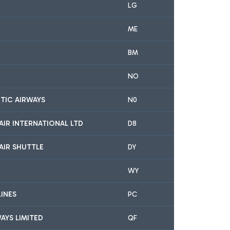
LG
ME
BM
NO
TIC AIRWAYS
N0
IR INTERNATIONAL LTD
D8
AIR SHUTTLE
DY
WY
LINES
PC
AYS LIMITED
QF