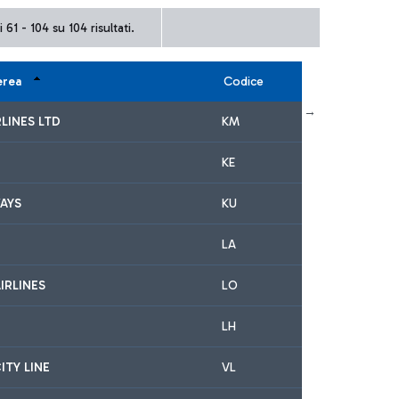
 61 - 104 su 104 risultati.
erea
Codice
← Primo
Precedente
Successivo
Ultimo →
LINES LTD
KM
KE
AYS
KU
LA
IRLINES
LO
LH
ITY LINE
VL