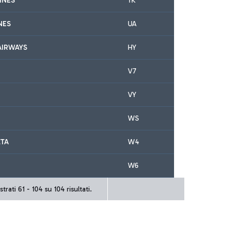
INES
TK
NES
UA
AIRWAYS
HY
V7
VY
WS
LTA
W4
W6
trati 61 - 104 su 104 risultati.