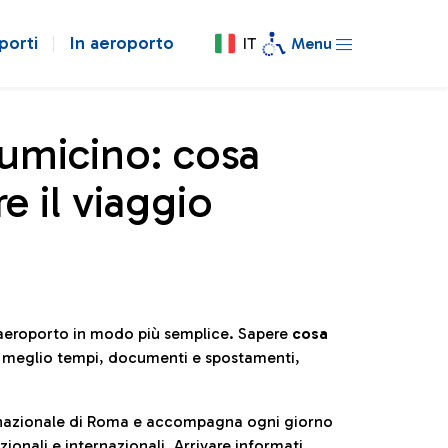
porti
In aeroporto
IT
Menu
iumicino: cosa
e il viaggio
l’aeroporto in modo più semplice. Sapere
cosa
e meglio tempi, documenti e spostamenti,
ternazionale di Roma e accompagna ogni giorno
ionali e internazionali. Arrivare informati