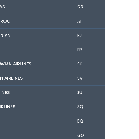
YS
QR
AROC
AT
ANIAN
RJ
FR
AVIAN AIRLINES
SK
N AIRLINES
SV
INES
3U
IRLINES
SQ
BQ
GQ