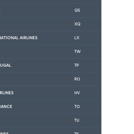
S
QS
XQ
NATIONAL AIRLINES
LX
TW
TUGAL
TP
RO
RLINES
HV
RANCE
TO
TU