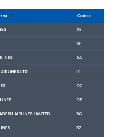
erea
Codice
NES
AS
AP
RLINES
AA
 AIRLINES LTD
IZ
NES
OZ
LINES
OS
DESH AIRLINES LIMITED
BG
LINES
BZ