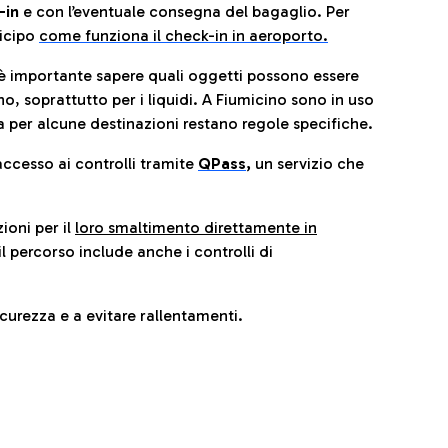
-in
e con l’eventuale consegna del bagaglio. Per
icip
o
come funziona il check-in in aeroporto.
è importante sapere quali oggetti possono essere
o, soprattutto per i liquidi. A Fiumicino sono in uso
 per alcune destinazioni restano regole specifiche.
accesso ai controlli tramite
QPass
,
un servizio che
ioni per il
loro smaltimento direttamente in
il percorso include anche i controlli di
urezza e a evitare rallentamenti.