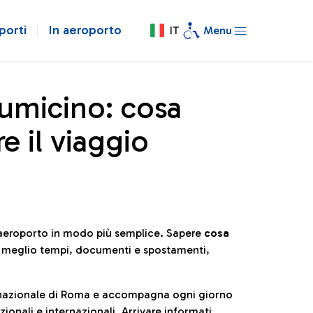
porti
In aeroporto
IT
Menu
iumicino: cosa
e il viaggio
l’aeroporto in modo più semplice. Sapere
cosa
e meglio tempi, documenti e spostamenti,
ternazionale di Roma e accompagna ogni giorno
ionali e internazionali. Arrivare informati