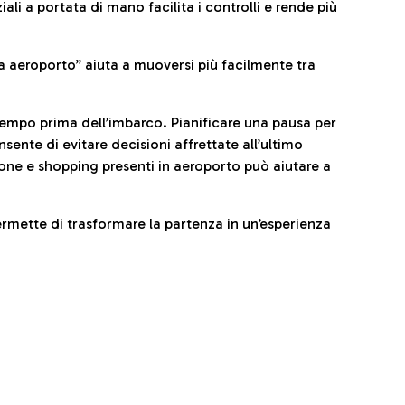
li a portata di mano facilita i controlli e rende più
da aeroporto”
a
iuta a muoversi più facilmente tra
tempo prima dell’imbarco. Pianificare una pausa per
sente di evitare decisioni affrettate all’ultimo
one e shopping presenti in aeroporto può aiutare a
ermette di trasformare la partenza in un’esperienza