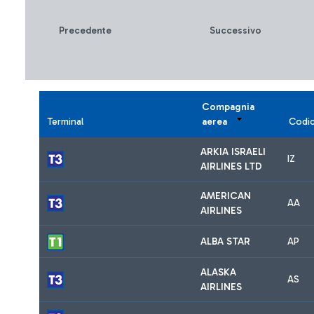
Precedente
Successivo
Compagnia
Terminal
aerea
Codi
ARKIA ISRAELI
IZ
AIRLINES LTD
AMERICAN
AA
AIRLINES
ALBA STAR
AP
ALASKA
AS
AIRLINES