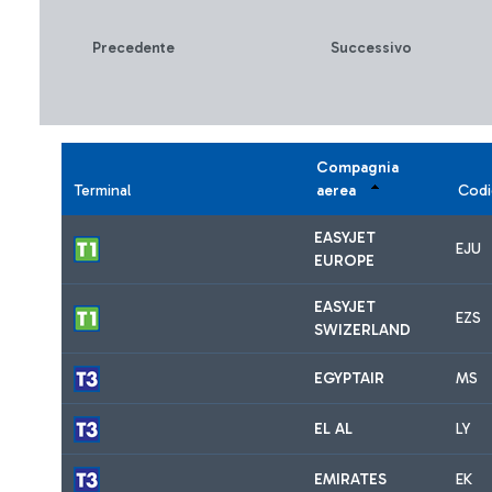
Precedente
Successivo
Compagnia
Terminal
aerea
Codi
EASYJET
EJU
EUROPE
EASYJET
EZS
SWIZERLAND
EGYPTAIR
MS
EL AL
LY
EMIRATES
EK