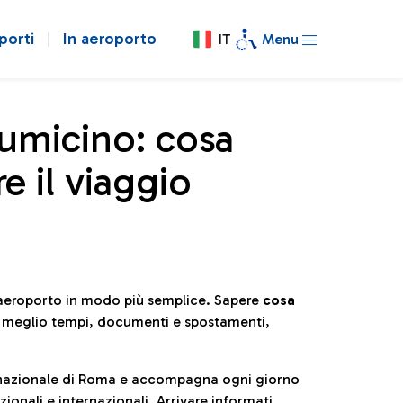
porti
In aeroporto
IT
Menu
iumicino: cosa
e il viaggio
l’aeroporto in modo più semplice. Sapere
cosa
e meglio tempi, documenti e spostamenti,
ternazionale di Roma e accompagna ogni giorno
ionali e internazionali. Arrivare informati