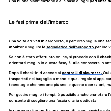
Una buona pianificazione è alla base di ogni
partenza da
Le fasi prima dell’imbarco
Una volta arrivati in aeroporto, il percorso segue una se
monitor
e seguire la
segnaletica dell’aeroporto
per indiv
Se non è stato effettuato online, si procede con il
check
orientarsi meglio in questa fase, è utile conoscere in ant
Dopo il check-in si accede ai
controlli di sicurezza.
Qui 
trasportati nel bagaglio a mano e quali regole si applican
tecnologie che rendono più snelle queste operazioni, ma
Per gestire meglio i tempi, è possibile anche prenotare l’
consente di scegliere una fascia oraria dedicata.
In presenza di oggetti non consentiti, sono previste soluz