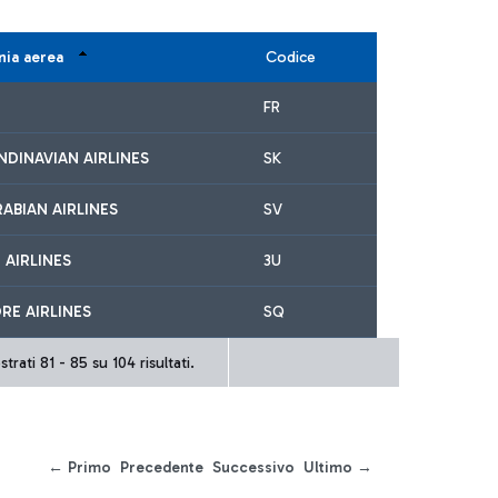
ia aerea
Codice
FR
NDINAVIAN AIRLINES
SK
RABIAN AIRLINES
SV
 AIRLINES
3U
RE AIRLINES
SQ
trati 81 - 85 su 104 risultati.
← Primo
Precedente
Successivo
Ultimo →