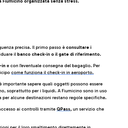
 Fiumicino organizzata senza stress.
quenza precisa. Il primo passo è
consultare i
iduare il
banco check-in o il gate di riferimento.
-in
e con l’eventuale consegna del bagaglio. Per
icip
o
come funziona il check-in in aeroporto.
è importante sapere quali oggetti possono essere
o, soprattutto per i liquidi. A Fiumicino sono in uso
 per alcune destinazioni restano regole specifiche.
accesso ai controlli tramite
QPass
,
un servizio che
ioni per il
loro smaltimento direttamente in