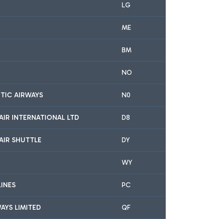
LG
ME
BM
NO
TIC AIRWAYS
N0
IR INTERNATIONAL LTD
D8
AIR SHUTTLE
DY
WY
LINES
PC
AYS LIMITED
QF