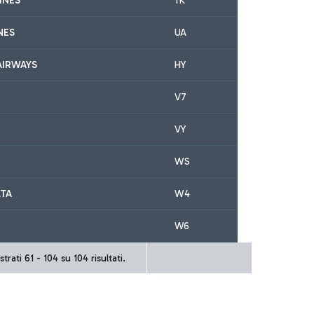
INES
TK
NES
UA
AIRWAYS
HY
V7
VY
WS
LTA
W4
W6
trati 61 - 104 su 104 risultati.