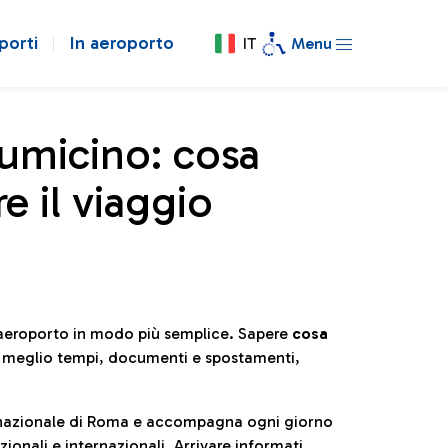
porti
In aeroporto
IT
Menu
iumicino: cosa
e il viaggio
l’aeroporto in modo più semplice. Sapere
cosa
e meglio tempi, documenti e spostamenti,
ternazionale di Roma e accompagna ogni giorno
ionali e internazionali. Arrivare informati