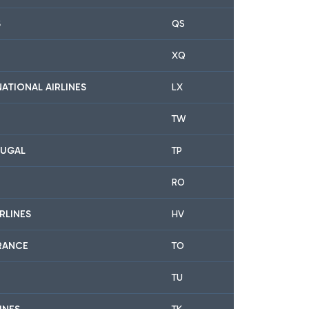
S
QS
XQ
NATIONAL AIRLINES
LX
TW
TUGAL
TP
RO
RLINES
HV
RANCE
TO
TU