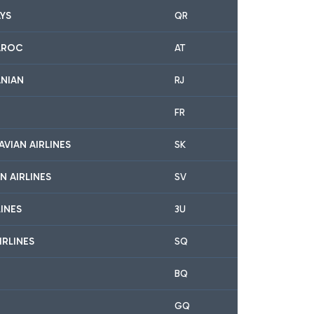
YS
QR
AROC
AT
ANIAN
RJ
FR
AVIAN AIRLINES
SK
N AIRLINES
SV
INES
3U
IRLINES
SQ
BQ
GQ