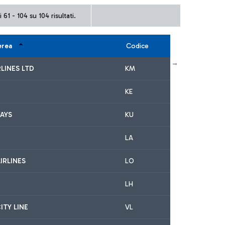
 61 - 104 su 104 risultati.
erea
Codice
← Primo
Precedente
Successivo
Ultimo →
LINES LTD
KM
KE
AYS
KU
LA
IRLINES
LO
LH
ITY LINE
VL