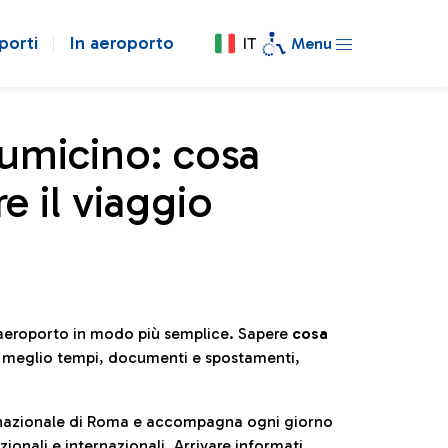
porti
In aeroporto
IT
Menu
iumicino: cosa
e il viaggio
l’aeroporto in modo più semplice. Sapere
cosa
e meglio tempi, documenti e spostamenti,
ternazionale di Roma e accompagna ogni giorno
ionali e internazionali. Arrivare informati