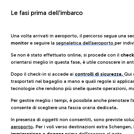
Le fasi prima dell’imbarco
Una volta arrivati in aeroporto, il percorso segue una se
monitor
e seguire la
segnaletica dell’aeroporto
per indiv
Se non è stato effettuato online, si procede con il
check
orientarsi meglio in questa fase, è utile conoscere in ant
Dopo il check-in si accede ai
controlli di sicurezza.
Qui 
trasportati nel bagaglio a mano e quali regole si applican
tecnologie che rendono più snelle queste operazioni, ma
Per gestire meglio i tempi, è possibile anche prenotare l’
consente di scegliere una fascia oraria dedicata.
In presenza di oggetti non consentiti, sono previste soluz
aeroporto
. Per i voli verso destinazioni extra Schengen, 
immigrazione e dogana
prima dell’accesso al gate.