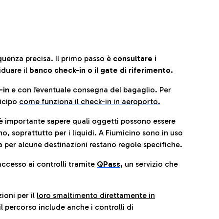
quenza precisa. Il primo passo è
consultare i
iduare il
banco check-in o il gate di riferimento.
-in
e con l’eventuale consegna del bagaglio. Per
icip
o
come funziona il check-in in aeroporto.
è importante sapere quali oggetti possono essere
o, soprattutto per i liquidi. A Fiumicino sono in uso
 per alcune destinazioni restano regole specifiche.
accesso ai controlli tramite
QPass
,
un servizio che
ioni per il
loro smaltimento direttamente in
il percorso include anche i controlli di