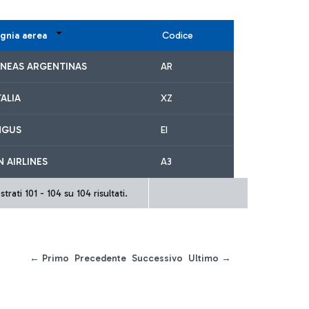
gnia aerea
Codice
INEAS ARGENTINAS
AR
ALIA
XZ
NGUS
EI
 AIRLINES
A3
trati 101 - 104 su 104 risultati.
← Primo
Precedente
Successivo
Ultimo →