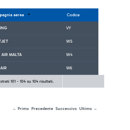
agnia aerea
Codice
ING
VY
TJET
WS
 AIR MALTA
W4
AIR
W6
trati 101 - 104 su 104 risultati.
← Primo
Precedente
Successivo
Ultimo →