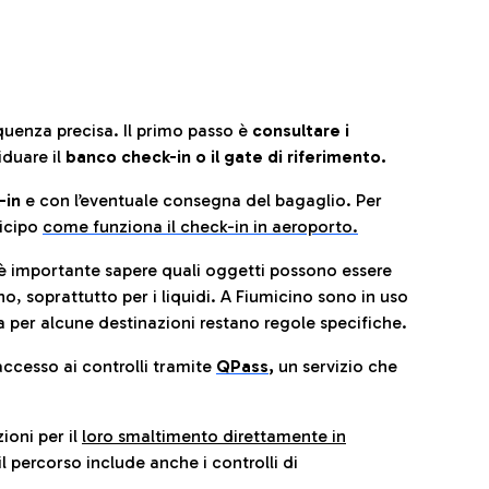
quenza precisa. Il primo passo è
consultare i
iduare il
banco check-in o il gate di riferimento.
-in
e con l’eventuale consegna del bagaglio. Per
icip
o
come funziona il check-in in aeroporto.
è importante sapere quali oggetti possono essere
o, soprattutto per i liquidi. A Fiumicino sono in uso
 per alcune destinazioni restano regole specifiche.
accesso ai controlli tramite
QPass
,
un servizio che
ioni per il
loro smaltimento direttamente in
il percorso include anche i controlli di