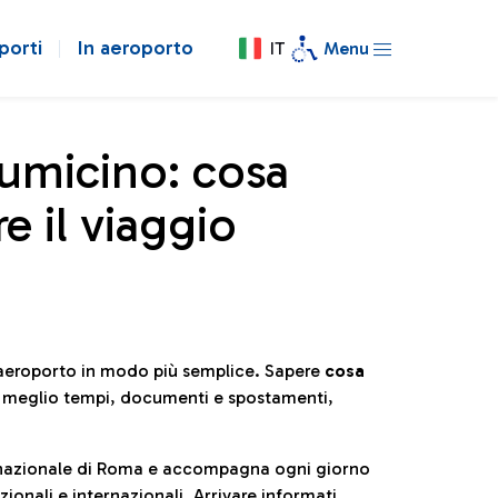
porti
In aeroporto
IT
Menu
iumicino: cosa
e il viaggio
l’aeroporto in modo più semplice. Sapere
cosa
e meglio tempi, documenti e spostamenti,
ternazionale di Roma e accompagna ogni giorno
ionali e internazionali. Arrivare informati