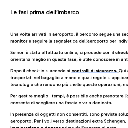
Le fasi prima dell’imbarco
Una volta arrivati in aeroporto, il percorso segue una se
monitor
e seguire la
segnaletica dell’aeroporto
per indiv
Se non è stato effettuato online, si procede con il
check
orientarsi meglio in questa fase, è utile conoscere in ant
Dopo il check-in si accede ai
controlli di sicurezza.
Qui 
trasportati nel bagaglio a mano e quali regole si applican
tecnologie che rendono più snelle queste operazioni, ma
Per gestire meglio i tempi, è possibile anche prenotare l’
consente di scegliere una fascia oraria dedicata.
In presenza di oggetti non consentiti, sono previste soluz
aeroporto
. Per i voli verso destinazioni extra Schengen, 
immigrazione e dogana
prima dell’accesso al gate.