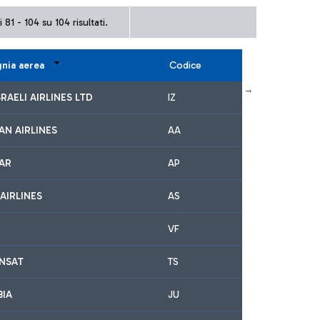
 81 - 104 su 104 risultati.
nia aerea
Codice
← Primo
Precedente
Successivo
Ultimo →
SRAELI AIRLINES LTD
IZ
AN AIRLINES
AA
TAR
AP
AIRLINES
AS
VF
ANSAT
TS
BIA
JU