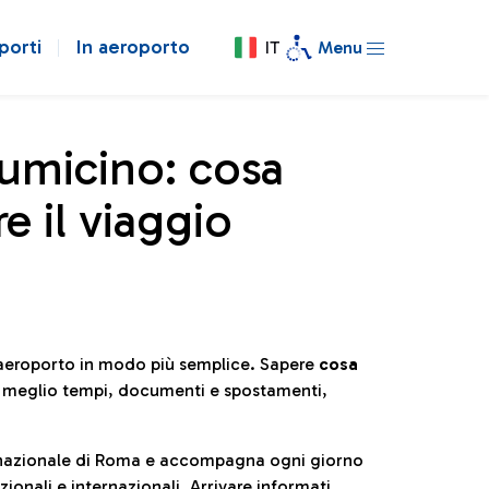
porti
In aeroporto
IT
Menu
iumicino: cosa
e il viaggio
l’aeroporto in modo più semplice. Sapere
cosa
e meglio tempi, documenti e spostamenti,
ternazionale di Roma e accompagna ogni giorno
ionali e internazionali. Arrivare informati