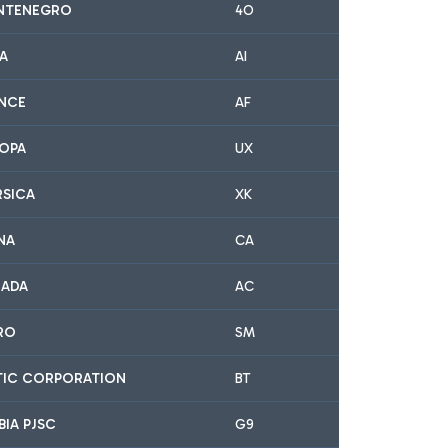
NTENEGRO
4O
IA
AI
ANCE
AF
ROPA
UX
RSICA
XK
NA
CA
NADA
AC
IRO
SM
LTIC CORPORATION
BT
BIA PJSC
G9