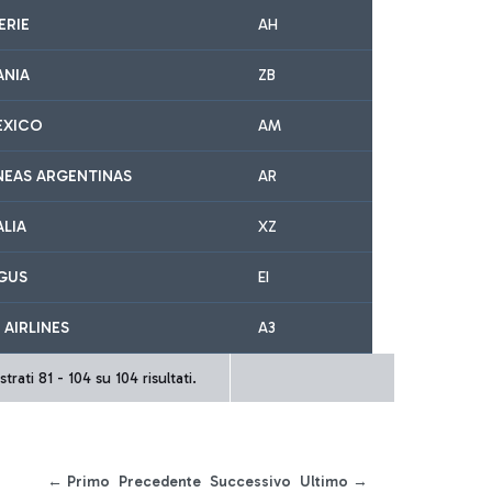
ERIE
AH
ANIA
ZB
EXICO
AM
NEAS ARGENTINAS
AR
ALIA
XZ
NGUS
EI
 AIRLINES
A3
trati 81 - 104 su 104 risultati.
← Primo
Precedente
Successivo
Ultimo →