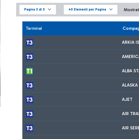
Mostrati
Pagina 3 di 3
40 Elementi per Pagina
Terminal
Compag
ARKIA I
AMERIC
ALBA S
ALASKA 
AJET
AIR TR
AIR SER