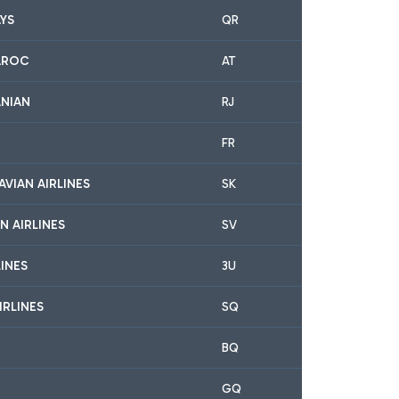
YS
QR
AROC
AT
ANIAN
RJ
FR
AVIAN AIRLINES
SK
N AIRLINES
SV
INES
3U
IRLINES
SQ
BQ
GQ