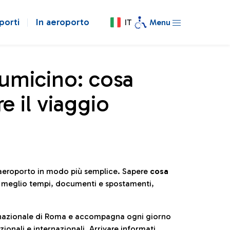
porti
In aeroporto
IT
Menu
iumicino: cosa
e il viaggio
l’aeroporto in modo più semplice. Sapere
cosa
e meglio tempi, documenti e spostamenti,
ternazionale di Roma e accompagna ogni giorno
ionali e internazionali. Arrivare informati