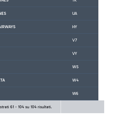
INES
TK
NES
UA
AIRWAYS
HY
V7
VY
WS
LTA
W4
W6
trati 61 - 104 su 104 risultati.