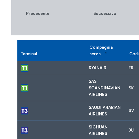
Precedente
Successivo
Compagnia
Terminal
aerea
Codi
RYANAIR
FR
SAS
SCANDINAVIAN
SK
AIRLINES
SAUDI ARABIAN
SV
AIRLINES
SICHUAN
3U
AIRLINES