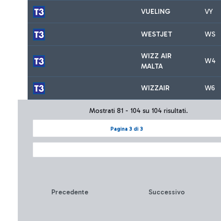
VUELING
VY
WESTJET
WS
WIZZ AIR
W4
MALTA
WIZZAIR
W6
Mostrati 81 - 104 su 104 risultati.
Pagina 3 di 3
Precedente
Successivo