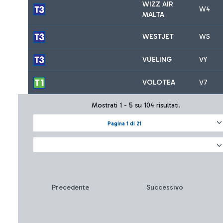
WIZZ AIR
W4
MALTA
WESTJET
WS
VUELING
VY
VOLOTEA
V7
Mostrati 1 - 5 su 104 risultati.
Pagina 1 di 21
Precedente
Successivo