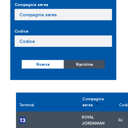
Compagnia aerea
Codice
Ricerca
Ripristina
Compagnia
Terminal
aerea
Codi
ROYAL
RJ
JORDANIAN