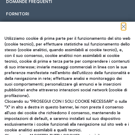
DOMANDE FREQUENTI
FORNITORI
Seguici sui social
Utilizziamo cookie di prima parte per il funzionamento del sito web
(cookie tecnici), per effettuare statistiche sul funzionamento dello
stesso (cookie analitici, quando assimilabili ai cookie tecnici), e,
con il suo consenso, cookie analitici non assimilabili ai cookie
tecnici, cookie di prima e terza parte per comprendere i contenuti
di suo interesse; inviarle messaggi commerciali in linea con le sue
TRAVEL JOURNAL
preferenze manifestate nell'ambito dell'utilizzo delle funzionalità e
della navigazione in rete; effettuare analisi e monitoraggio dei
ITA
suoi comportamenti; personalizzare gli annunci e le inserzioni
pubblicitari anche attraverso interazioni social network (cookie di
profilazione).
Cliccando su "PROSEGUI CON I SOLI COOKIE NECESSARI" o sulla
"X" in alto a destra in questo banner, lei non presta il consenso
all'uso dei cookie che richiedono il consenso, mantenendo le
impostazioni di default, e saranno installati sul suo dispositivo
esclusivamente i cookie funzionali alla navigazione sul sito web e i
Aeroporti di Roma S.p.A. - Società soggetta a direzione e
cookie analitici assimilabili a quelli tecnici.