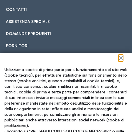
CONTATTI
ASSISTENZA SPECIALE
DOMANDE FREQUENTI
FORNITORI
Seguici sui social
Utilizziamo cookie di prima parte per il funzionamento del sito web
(cookie tecnici), per effettuare statistiche sul funzionamento dello
stesso (cookie analitici, quando assimilabili ai cookie tecnici), e,
con il suo consenso, cookie analitici non assimilabili ai cookie
tecnici, cookie di prima e terza parte per comprendere i contenuti
di suo interesse; inviarle messaggi commerciali in linea con le sue
TRAVEL JOURNAL
preferenze manifestate nell'ambito dell'utilizzo delle funzionalità e
della navigazione in rete; effettuare analisi e monitoraggio dei
ITA
suoi comportamenti; personalizzare gli annunci e le inserzioni
pubblicitari anche attraverso interazioni social network (cookie di
profilazione).
Cliccando su "PROSEGUI CON I SOLI COOKIE NECESSARI" o sulla