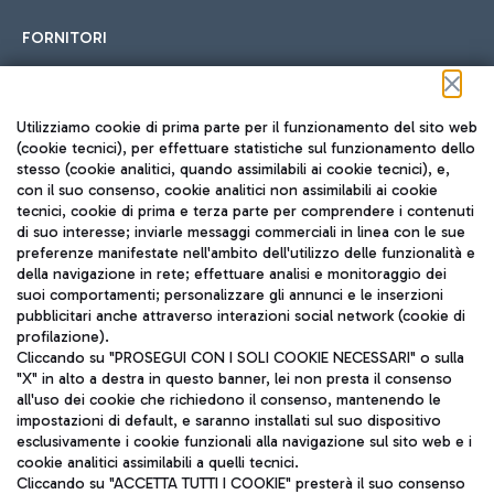
FORNITORI
Seguici sui social
Utilizziamo cookie di prima parte per il funzionamento del sito web
(cookie tecnici), per effettuare statistiche sul funzionamento dello
stesso (cookie analitici, quando assimilabili ai cookie tecnici), e,
con il suo consenso, cookie analitici non assimilabili ai cookie
tecnici, cookie di prima e terza parte per comprendere i contenuti
di suo interesse; inviarle messaggi commerciali in linea con le sue
TRAVEL JOURNAL
preferenze manifestate nell'ambito dell'utilizzo delle funzionalità e
della navigazione in rete; effettuare analisi e monitoraggio dei
ITA
suoi comportamenti; personalizzare gli annunci e le inserzioni
pubblicitari anche attraverso interazioni social network (cookie di
profilazione).
Cliccando su "PROSEGUI CON I SOLI COOKIE NECESSARI" o sulla
"X" in alto a destra in questo banner, lei non presta il consenso
all'uso dei cookie che richiedono il consenso, mantenendo le
impostazioni di default, e saranno installati sul suo dispositivo
esclusivamente i cookie funzionali alla navigazione sul sito web e i
Aeroporti di Roma S.p.A. - Società soggetta a direzione e
cookie analitici assimilabili a quelli tecnici.
coordinamento di Mundys S.p.A.
Cliccando su "ACCETTA TUTTI I COOKIE" presterà il suo consenso