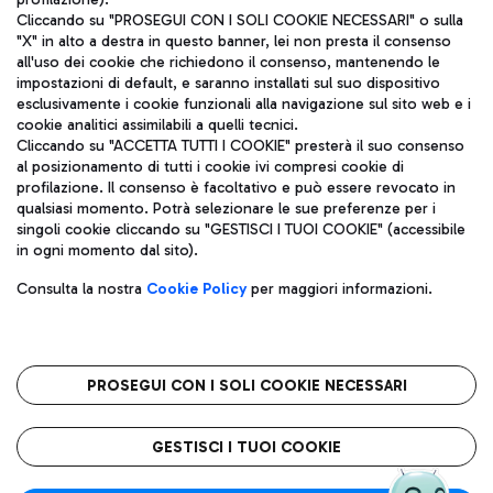
Cliccando su "PROSEGUI CON I SOLI COOKIE NECESSARI" o sulla
"X" in alto a destra in questo banner, lei non presta il consenso
all'uso dei cookie che richiedono il consenso, mantenendo le
impostazioni di default, e saranno installati sul suo dispositivo
esclusivamente i cookie funzionali alla navigazione sul sito web e i
Aeroporti di Roma S.p.A. - Società soggetta a direzione e
cookie analitici assimilabili a quelli tecnici.
coordinamento di Mundys S.p.A.
Cliccando su "ACCETTA TUTTI I COOKIE" presterà il suo consenso
al posizionamento di tutti i cookie ivi compresi cookie di
Codice fiscale e Registro delle Imprese di Roma 13032990155 P.
profilazione. Il consenso è facoltativo e può essere revocato in
IVA 06572251004
qualsiasi momento. Potrà selezionare le sue preferenze per i
Capitale sociale 62.224.743,00 int. vers.
singoli cookie cliccando su "GESTISCI I TUOI COOKIE" (accessibile
Sede legale: Via Pier Paolo Racchetti 1 - 00054 Fiumicino (RM)
in ogni momento dal sito).
telefono +39 06 65951
Privacy policy
Note legali
Consulta la nostra
Cookie Policy
per maggiori informazioni.
Mappa sito
Accessibilità
Roma FCO
L'aeroporto stellato
PROSEGUI CON I SOLI COOKIE NECESSARI
QUALITÀ
SOSTENIBILITÀ
INNOVAZIONE
GESTISCI I TUOI COOKIE