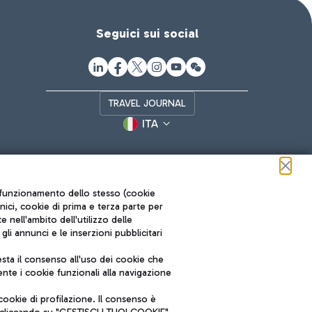
Seguici sui social
TRAVEL JOURNAL
ITA
ul funzionamento dello stesso (cookie
cnici, cookie di prima e terza parte per
nell'ambito dell'utilizzo delle
li annunci e le inserzioni pubblicitari
ta il consenso all'uso dei cookie che
Roma FCO
nte i cookie funzionali alla navigazione
L'aeroporto stellato
ookie di profilazione. Il consenso è
SOSTENIBILITÀ
INNOVAZIONE