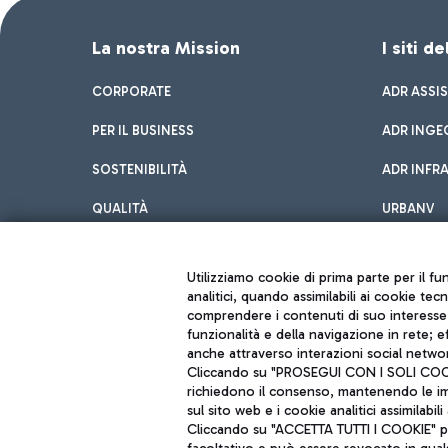
La nostra Mission
I siti d
CORPORATE
ADR ASSI
PER IL BUSINESS
ADR INGE
SOSTENIBILITÀ
ADR INFR
QUALITÀ
URBANV
INNOVATION
Utilizziamo cookie di prima parte per il f
analitici, quando assimilabili ai cookie tec
comprendere i contenuti di suo interesse; 
funzionalità e della navigazione in rete; 
anche attraverso interazioni social networ
Cliccando su "PROSEGUI CON I SOLI COOKIE
richiedono il consenso, mantenendo le impo
sul sito web e i cookie analitici assimilabili 
Aeroporti di Roma S.p.A. - Società soggetta a direzione e coordiname
Cliccando su "ACCETTA TUTTI I COOKIE" pre
Codice fiscale e Registro delle Imprese di Roma 13032990155 P. IVA 0
Capitale sociale 62.224.743,00 int. vers.