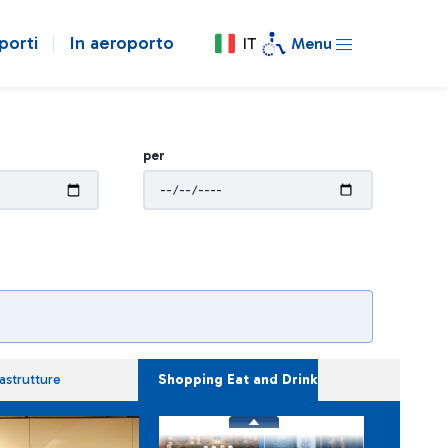
porti
In aeroporto
IT
Menu
per
rastrutture
Shopping Eat and Drink