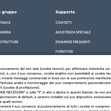
el gruppo
Supporto
STANCE
CONTATTI
GNERIA
ASSISTENZA SPECIALE
ASTRUTTURE
DOMANDE FREQUENTI
FORNITORI
unzionamento del sito web (cookie tecnici), per effettuare statistiche s
nici), e, con il suo consenso, cookie analitici non assimilabili ai cookie te
inviarle messaggi commerciali in linea con le sue preferenze manifestate 
effettuare analisi e monitoraggio dei suoi comportamenti; personalizzare g
k (cookie di profilazione).
Privacy policy
 NECESSARI" o sulla "X" in alto a destra in questo banner, lei non pres
Note legali
stazioni di default, e saranno installati sul suo dispositivo esclusivame
Mappa sito
a quelli tecnici.
nto di Mundys S.p.A.
Accessibilità
sterà il suo consenso al posizionamento di tutti i cookie ivi compresi c
6572251004
QUALITÀ