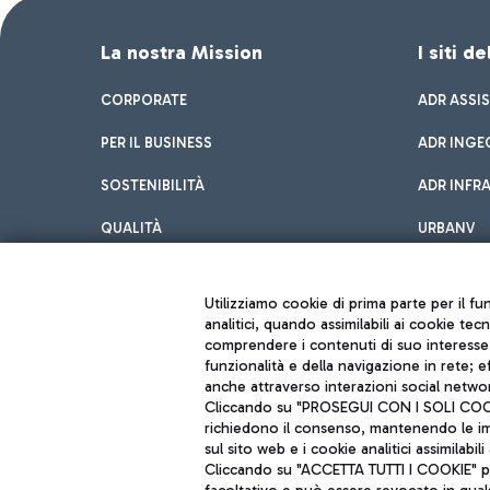
La nostra Mission
I siti d
CORPORATE
ADR ASSI
PER IL BUSINESS
ADR INGE
SOSTENIBILITÀ
ADR INFR
QUALITÀ
URBANV
INNOVATION
Utilizziamo cookie di prima parte per il f
analitici, quando assimilabili ai cookie tec
comprendere i contenuti di suo interesse; 
funzionalità e della navigazione in rete; 
anche attraverso interazioni social networ
Cliccando su "PROSEGUI CON I SOLI COOKIE
richiedono il consenso, mantenendo le impo
sul sito web e i cookie analitici assimilabili 
Aeroporti di Roma S.p.A. - Società soggetta a direzione e coordiname
Cliccando su "ACCETTA TUTTI I COOKIE" pre
Codice fiscale e Registro delle Imprese di Roma 13032990155 P. IVA 0
Capitale sociale 62.224.743,00 int. vers.