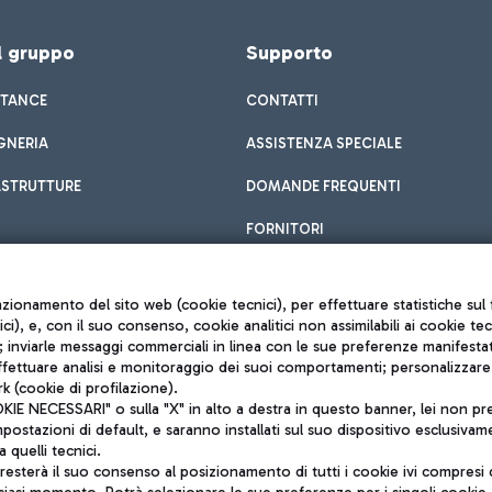
el gruppo
Supporto
STANCE
CONTATTI
GNERIA
ASSISTENZA SPECIALE
ASTRUTTURE
DOMANDE FREQUENTI
FORNITORI
unzionamento del sito web (cookie tecnici), per effettuare statistiche s
nici), e, con il suo consenso, cookie analitici non assimilabili ai cookie te
inviarle messaggi commerciali in linea con le sue preferenze manifestate 
effettuare analisi e monitoraggio dei suoi comportamenti; personalizzare g
k (cookie di profilazione).
Privacy policy
 NECESSARI" o sulla "X" in alto a destra in questo banner, lei non pres
Note legali
stazioni di default, e saranno installati sul suo dispositivo esclusivame
Mappa sito
a quelli tecnici.
nto di Mundys S.p.A.
Accessibilità
sterà il suo consenso al posizionamento di tutti i cookie ivi compresi c
6572251004
QUALITÀ