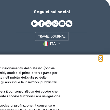
Seguici sui social
TRAVEL JOURNAL
ITA
ul funzionamento dello stesso (cookie
cnici, cookie di prima e terza parte per
nell'ambito dell'utilizzo delle
li annunci e le inserzioni pubblicitari
ta il consenso all'uso dei cookie che
Roma FCO
nte i cookie funzionali alla navigazione
L'aeroporto stellato
ookie di profilazione. Il consenso è
SOSTENIBILITÀ
INNOVAZIONE