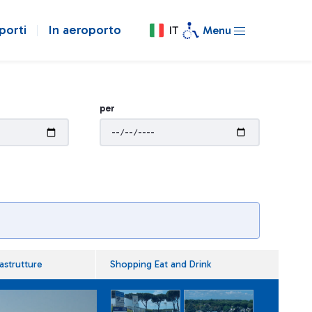
porti
In aeroporto
IT
Menu
per
rastrutture
Shopping Eat and Drink