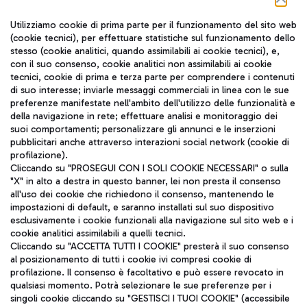
Seguici sui social
Utilizziamo cookie di prima parte per il funzionamento del sito web
(cookie tecnici), per effettuare statistiche sul funzionamento dello
stesso (cookie analitici, quando assimilabili ai cookie tecnici), e,
con il suo consenso, cookie analitici non assimilabili ai cookie
tecnici, cookie di prima e terza parte per comprendere i contenuti
di suo interesse; inviarle messaggi commerciali in linea con le sue
TRAVEL JOURNAL
preferenze manifestate nell'ambito dell'utilizzo delle funzionalità e
della navigazione in rete; effettuare analisi e monitoraggio dei
ITA
suoi comportamenti; personalizzare gli annunci e le inserzioni
pubblicitari anche attraverso interazioni social network (cookie di
profilazione).
Cliccando su "PROSEGUI CON I SOLI COOKIE NECESSARI" o sulla
"X" in alto a destra in questo banner, lei non presta il consenso
all'uso dei cookie che richiedono il consenso, mantenendo le
impostazioni di default, e saranno installati sul suo dispositivo
esclusivamente i cookie funzionali alla navigazione sul sito web e i
Aeroporti di Roma S.p.A. - Società soggetta a direzione e
cookie analitici assimilabili a quelli tecnici.
coordinamento di Mundys S.p.A.
Cliccando su "ACCETTA TUTTI I COOKIE" presterà il suo consenso
al posizionamento di tutti i cookie ivi compresi cookie di
Codice fiscale e Registro delle Imprese di Roma 13032990155 P.
profilazione. Il consenso è facoltativo e può essere revocato in
IVA 06572251004
qualsiasi momento. Potrà selezionare le sue preferenze per i
Capitale sociale 62.224.743,00 int. vers.
singoli cookie cliccando su "GESTISCI I TUOI COOKIE" (accessibile
Sede legale: Via Pier Paolo Racchetti 1 - 00054 Fiumicino (RM)