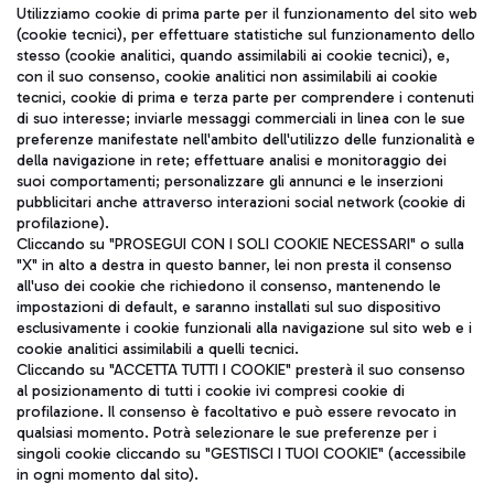
Seguici sui social
Utilizziamo cookie di prima parte per il funzionamento del sito web
(cookie tecnici), per effettuare statistiche sul funzionamento dello
stesso (cookie analitici, quando assimilabili ai cookie tecnici), e,
con il suo consenso, cookie analitici non assimilabili ai cookie
tecnici, cookie di prima e terza parte per comprendere i contenuti
di suo interesse; inviarle messaggi commerciali in linea con le sue
TRAVEL JOURNAL
preferenze manifestate nell'ambito dell'utilizzo delle funzionalità e
della navigazione in rete; effettuare analisi e monitoraggio dei
ITA
suoi comportamenti; personalizzare gli annunci e le inserzioni
pubblicitari anche attraverso interazioni social network (cookie di
profilazione).
Cliccando su "PROSEGUI CON I SOLI COOKIE NECESSARI" o sulla
"X" in alto a destra in questo banner, lei non presta il consenso
all'uso dei cookie che richiedono il consenso, mantenendo le
impostazioni di default, e saranno installati sul suo dispositivo
esclusivamente i cookie funzionali alla navigazione sul sito web e i
Aeroporti di Roma S.p.A. - Società soggetta a direzione e
cookie analitici assimilabili a quelli tecnici.
coordinamento di Mundys S.p.A.
Cliccando su "ACCETTA TUTTI I COOKIE" presterà il suo consenso
al posizionamento di tutti i cookie ivi compresi cookie di
Codice fiscale e Registro delle Imprese di Roma 13032990155 P.
profilazione. Il consenso è facoltativo e può essere revocato in
IVA 06572251004
qualsiasi momento. Potrà selezionare le sue preferenze per i
Capitale sociale 62.224.743,00 int. vers.
singoli cookie cliccando su "GESTISCI I TUOI COOKIE" (accessibile
Sede legale: Via Pier Paolo Racchetti 1 - 00054 Fiumicino (RM)
in ogni momento dal sito).
telefono +39 06 65951