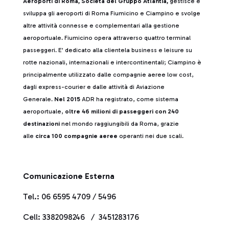
Aeroporti di Roma, Società del Gruppo Atlantia,
gestisce e
sviluppa gli aeroporti di Roma Fiumicino e Ciampino e svolge
altre attività connesse e complementari alla gestione
aeroportuale. Fiumicino opera attraverso quattro terminal
passeggeri. E’ dedicato alla clientela business e leisure su
rotte nazionali, internazionali e intercontinentali; Ciampino è
principalmente utilizzato dalle compagnie aeree low cost,
dagli express-courier e dalle attività di Aviazione
Generale.
Nel 2015
ADR ha registrato, come sistema
aeroportuale,
oltre 46 milioni di passeggeri con 240
destinazioni
nel mondo raggiungibili da Roma, grazie
alle
circa 100 compagnie aeree
operanti nei due scali.
Comunicazione Esterna
Tel.: 06 6595 4709 / 5496
Cell: 3382098246 / 3451283176