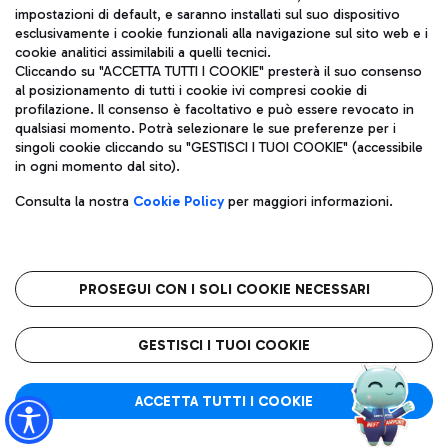
impostazioni di default, e saranno installati sul suo dispositivo
esclusivamente i cookie funzionali alla navigazione sul sito web e i
Aeroporti di Roma S.p.A. - Società soggetta a direzione e
cookie analitici assimilabili a quelli tecnici.
coordinamento di Mundys S.p.A.
Cliccando su "ACCETTA TUTTI I COOKIE" presterà il suo consenso
al posizionamento di tutti i cookie ivi compresi cookie di
Codice fiscale e Registro delle Imprese di Roma 13032990155 P.
profilazione. Il consenso è facoltativo e può essere revocato in
IVA 06572251004
qualsiasi momento. Potrà selezionare le sue preferenze per i
Capitale sociale 62.224.743,00 int. vers.
singoli cookie cliccando su "GESTISCI I TUOI COOKIE" (accessibile
Sede legale: Via Pier Paolo Racchetti 1 - 00054 Fiumicino (RM)
in ogni momento dal sito).
telefono +39 06 65951
Privacy policy
Note legali
Consulta la nostra
Cookie Policy
per maggiori informazioni.
Mappa sito
Accessibilità
Roma FCO
L'aeroporto stellato
PROSEGUI CON I SOLI COOKIE NECESSARI
QUALITÀ
SOSTENIBILITÀ
INNOVAZIONE
GESTISCI I TUOI COOKIE
ACCETTA TUTTI I COOKIE