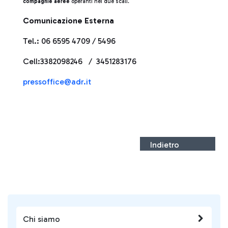
compagnie aeree
operanti nei due scali.
Comunicazione Esterna
Tel.: 06 6595 4709 / 5496
Cell:3382098246 / 3451283176
pressoffice@adr.it
Indietro
Chi siamo