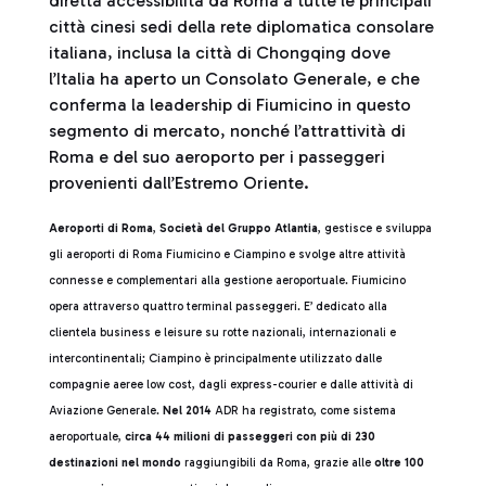
diretta accessibilità da Roma a tutte le principali
città cinesi sedi della rete diplomatica consolare
italiana, inclusa la città di Chongqing dove
l’Italia ha aperto un Consolato Generale, e che
conferma la leadership di Fiumicino in questo
segmento di mercato, nonché l’attrattività di
Roma e del suo aeroporto per i passeggeri
provenienti dall’Estremo Oriente.
Aeroporti di Roma
,
Società del Gruppo Atlantia
, gestisce e sviluppa
gli aeroporti di Roma Fiumicino e Ciampino e svolge altre attività
connesse e complementari alla gestione aeroportuale. Fiumicino
opera attraverso quattro terminal passeggeri. E’ dedicato alla
clientela business e leisure su rotte nazionali, internazionali e
intercontinentali; Ciampino è principalmente utilizzato dalle
compagnie aeree low cost, dagli express-courier e dalle attività di
Aviazione Generale.
Nel 2014
ADR ha registrato, come sistema
aeroportuale,
circa 44 milioni di passeggeri con più di 230
destinazioni nel mondo
raggiungibili da Roma, grazie alle
oltre 100