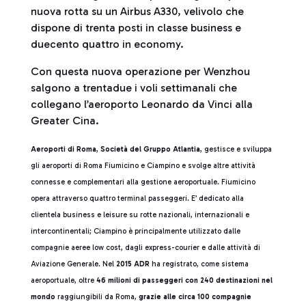
nuova rotta su un Airbus A330, velivolo che
dispone di trenta posti in classe business e
duecento quattro in economy.
Con questa nuova operazione per Wenzhou
salgono a trentadue i voli settimanali che
collegano l’aeroporto Leonardo da Vinci alla
Greater Cina.
Aeroporti di Roma
,
Società del Gruppo Atlantia
, gestisce e sviluppa
gli aeroporti di Roma Fiumicino e Ciampino e svolge altre attività
connesse e complementari alla gestione aeroportuale. Fiumicino
opera attraverso quattro terminal passeggeri. E’ dedicato alla
clientela business e leisure su rotte nazionali, internazionali e
intercontinentali; Ciampino è principalmente utilizzato dalle
compagnie aeree low cost, dagli express-courier e dalle attività di
Aviazione Generale. Nel
2015 ADR
ha registrato, come sistema
aeroportuale, oltre
46 milioni di passeggeri con 240 destinazioni nel
mondo
raggiungibili da Roma,
grazie alle circa 100 compagnie