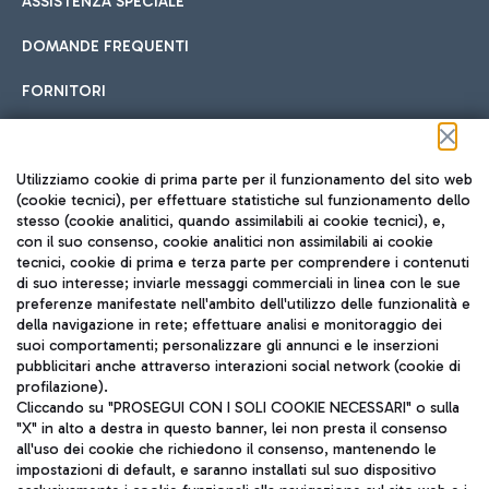
ASSISTENZA SPECIALE
DOMANDE FREQUENTI
FORNITORI
Seguici sui social
Utilizziamo cookie di prima parte per il funzionamento del sito web
(cookie tecnici), per effettuare statistiche sul funzionamento dello
stesso (cookie analitici, quando assimilabili ai cookie tecnici), e,
con il suo consenso, cookie analitici non assimilabili ai cookie
tecnici, cookie di prima e terza parte per comprendere i contenuti
di suo interesse; inviarle messaggi commerciali in linea con le sue
TRAVEL JOURNAL
preferenze manifestate nell'ambito dell'utilizzo delle funzionalità e
della navigazione in rete; effettuare analisi e monitoraggio dei
ITA
suoi comportamenti; personalizzare gli annunci e le inserzioni
pubblicitari anche attraverso interazioni social network (cookie di
profilazione).
Cliccando su "PROSEGUI CON I SOLI COOKIE NECESSARI" o sulla
"X" in alto a destra in questo banner, lei non presta il consenso
all'uso dei cookie che richiedono il consenso, mantenendo le
impostazioni di default, e saranno installati sul suo dispositivo