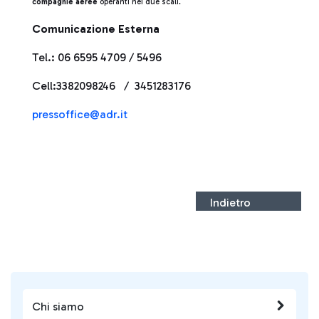
compagnie aeree
operanti nei due scali.
Comunicazione Esterna
Tel.: 06 6595 4709 / 5496
Cell:3382098246 / 3451283176
pressoffice@adr.it
Indietro
Chi siamo