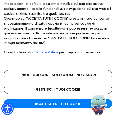
impostazioni di default, e saranno installati sul suo dispositivo
esclusivamente i cookie funzionali alla navigazione sul sito web e i
Aeroporti di Roma S.p.A. - Società soggetta a direzione e
cookie analitici assimilabili a quelli tecnici.
coordinamento di Mundys S.p.A.
Cliccando su "ACCETTA TUTTI I COOKIE" presterà il suo consenso
al posizionamento di tutti i cookie ivi compresi cookie di
Codice fiscale e Registro delle Imprese di Roma 13032990155 P.
profilazione. Il consenso è facoltativo e può essere revocato in
IVA 06572251004
qualsiasi momento. Potrà selezionare le sue preferenze per i
Capitale sociale 62.224.743,00 int. vers.
singoli cookie cliccando su "GESTISCI I TUOI COOKIE" (accessibile
Sede legale: Via Pier Paolo Racchetti 1 - 00054 Fiumicino (RM)
in ogni momento dal sito).
telefono +39 06 65951
Privacy policy
Note legali
Consulta la nostra
Cookie Policy
per maggiori informazioni.
Mappa sito
Accessibilità
Roma FCO
L'aeroporto stellato
PROSEGUI CON I SOLI COOKIE NECESSARI
QUALITÀ
SOSTENIBILITÀ
INNOVAZIONE
GESTISCI I TUOI COOKIE
ACCETTA TUTTI I COOKIE