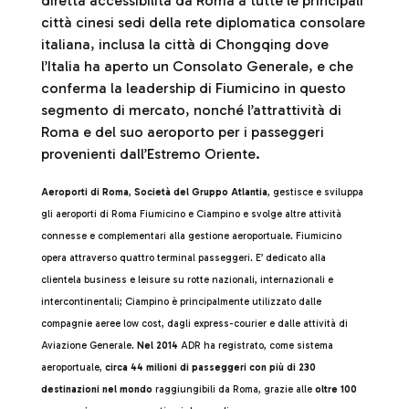
diretta accessibilità da Roma a tutte le principali
città cinesi sedi della rete diplomatica consolare
italiana, inclusa la città di Chongqing dove
l’Italia ha aperto un Consolato Generale, e che
conferma la leadership di Fiumicino in questo
segmento di mercato, nonché l’attrattività di
Roma e del suo aeroporto per i passeggeri
provenienti dall’Estremo Oriente.
Aeroporti di Roma
,
Società del Gruppo Atlantia
, gestisce e sviluppa
gli aeroporti di Roma Fiumicino e Ciampino e svolge altre attività
connesse e complementari alla gestione aeroportuale. Fiumicino
opera attraverso quattro terminal passeggeri. E’ dedicato alla
clientela business e leisure su rotte nazionali, internazionali e
intercontinentali; Ciampino è principalmente utilizzato dalle
compagnie aeree low cost, dagli express-courier e dalle attività di
Aviazione Generale.
Nel 2014
ADR ha registrato, come sistema
aeroportuale,
circa 44 milioni di passeggeri con più di 230
destinazioni nel mondo
raggiungibili da Roma, grazie alle
oltre 100