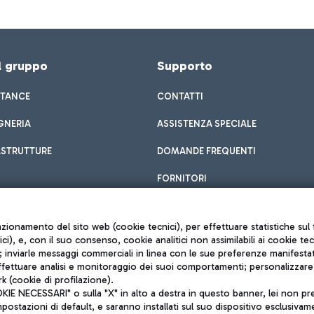
el gruppo
Supporto
STANCE
CONTATTI
GNERIA
ASSISTENZA SPECIALE
ASTRUTTURE
DOMANDE FREQUENTI
FORNITORI
unzionamento del sito web (cookie tecnici), per effettuare statistiche s
nici), e, con il suo consenso, cookie analitici non assimilabili ai cookie te
inviarle messaggi commerciali in linea con le sue preferenze manifestate 
effettuare analisi e monitoraggio dei suoi comportamenti; personalizzare g
k (cookie di profilazione).
Privacy policy
 NECESSARI" o sulla "X" in alto a destra in questo banner, lei non pres
Note legali
stazioni di default, e saranno installati sul suo dispositivo esclusivame
Mappa sito