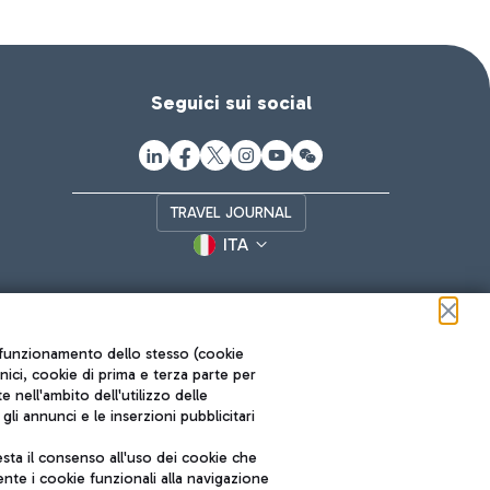
Seguici sui social
TRAVEL JOURNAL
ITA
ul funzionamento dello stesso (cookie
cnici, cookie di prima e terza parte per
nell'ambito dell'utilizzo delle
li annunci e le inserzioni pubblicitari
ta il consenso all'uso dei cookie che
Roma FCO
nte i cookie funzionali alla navigazione
L'aeroporto stellato