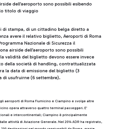
irside dell’aeroporto sono possibili esibendo
lo titolo di viaggio
i di stampa, di un cittadino belga diretto a
enza avere il relativo biglietto, Aeroporti di Roma
 Programma Nazionale di Sicurezza il
ona airside dell’aeroporto sono possibili
 la validità del biglietto devono essere invece
to della società di handling, contrattualizzata
a la data di emissione del biglietto (3
a di usufruirne (6 settembre).
 gli aeroporti di Roma Fiumicino e Ciampino e svolge altre
cino opera attraverso quattro terminal passeggeri. E’
azionali e intercontinentali; Ciampino è principalmente
alle attività di Aviazione Generale. Nel 2014 ADR ha registrato,
i 230 destinazioni nel mondo raggiungibili da Roma, grazie