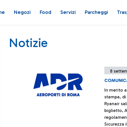
ne
Negozi
Food
Servizi
Parcheggi
Tras
Notizie
8 sette
COMUNIC
In merito a
stampa, di 
Ryanair sal
biglietto, 
regolament
Sicurezza i