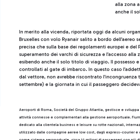
alla zona a
anche il so
In merito alla vicenda, riportata oggi da alcuni organ
Bruxelles con volo Ryanair salito a bordo dell’aereo s
precisa che sulla base dei regolamenti europei e del
superamento dei varchi di sicurezza e l’accesso alla z
esibendo anche il solo titolo di viaggio. Il possesso e
controllati al gate di imbarco. In questo caso l’addet
dal vettore, non avrebbe riscontrato l’incongruenza tr
settembre) e la giornata in cui il passeggero decidev
Aeroporti di Roma, Società del Gruppo Atlantia, gestisce e sviluppa
attività connesse e complementari alla gestione aeroportuale. Fiumi
dedicato alla clientela business e leisure su rotte nazionali, intern
utilizzato dalle compagnie aeree low cost, dagli express-courier e d
come sistema aeroportuale, circa 44 milioni di passeggeri con più d