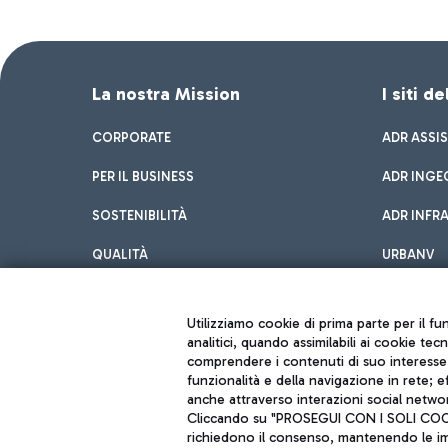
La nostra Mission
I siti d
CORPORATE
ADR ASSI
PER IL BUSINESS
ADR INGE
SOSTENIBILITÀ
ADR INFR
QUALITÀ
URBANV
INNOVATION
Utilizziamo cookie di prima parte per il f
analitici, quando assimilabili ai cookie tec
comprendere i contenuti di suo interesse; 
funzionalità e della navigazione in rete; 
anche attraverso interazioni social networ
Cliccando su "PROSEGUI CON I SOLI COOKIE
richiedono il consenso, mantenendo le impo