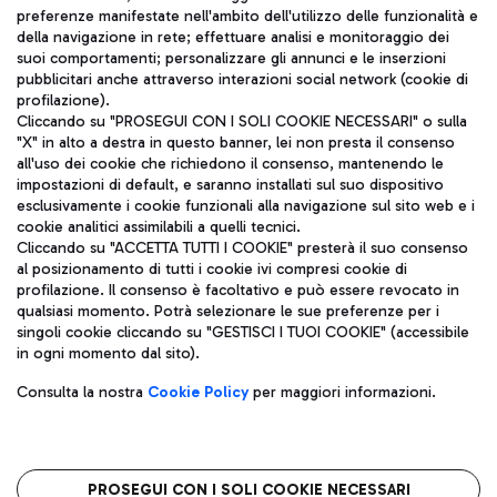
TRAVEL JOURNAL
preferenze manifestate nell'ambito dell'utilizzo delle funzionalità e
della navigazione in rete; effettuare analisi e monitoraggio dei
ITA
suoi comportamenti; personalizzare gli annunci e le inserzioni
pubblicitari anche attraverso interazioni social network (cookie di
profilazione).
Cliccando su "PROSEGUI CON I SOLI COOKIE NECESSARI" o sulla
"X" in alto a destra in questo banner, lei non presta il consenso
all'uso dei cookie che richiedono il consenso, mantenendo le
impostazioni di default, e saranno installati sul suo dispositivo
esclusivamente i cookie funzionali alla navigazione sul sito web e i
Aeroporti di Roma S.p.A. - Società soggetta a direzione e
cookie analitici assimilabili a quelli tecnici.
coordinamento di Mundys S.p.A.
Cliccando su "ACCETTA TUTTI I COOKIE" presterà il suo consenso
al posizionamento di tutti i cookie ivi compresi cookie di
Codice fiscale e Registro delle Imprese di Roma 13032990155 P.
profilazione. Il consenso è facoltativo e può essere revocato in
IVA 06572251004
qualsiasi momento. Potrà selezionare le sue preferenze per i
Capitale sociale 62.224.743,00 int. vers.
singoli cookie cliccando su "GESTISCI I TUOI COOKIE" (accessibile
Sede legale: Via Pier Paolo Racchetti 1 - 00054 Fiumicino (RM)
in ogni momento dal sito).
telefono +39 06 65951
Privacy policy
Note legali
Consulta la nostra
Cookie Policy
per maggiori informazioni.
Mappa sito
Accessibilità
Roma FCO
L'aeroporto stellato
PROSEGUI CON I SOLI COOKIE NECESSARI