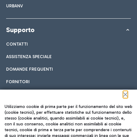
URBANV
Supporto
CONTATTI
ASSISTENZA SPECIALE
DOMANDE FREQUENTI
FORNITORI
Seguici sui social
Utilizziamo cookie di prima parte per il funzionamento del sito web
(cookie tecnici), per effettuare statistiche sul funzionamento dello
stesso (cookie analitici, quando assimilabili ai cookie tecnici), e,
con il suo consenso, cookie analitici non assimilabili ai cookie
tecnici, cookie di prima e terza parte per comprendere i contenuti
di suo interesse; inviarle messaggi commerciali in linea con le sue