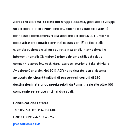
Aeroporti di Roma, Società del Gruppo Atlantia,
gestisce e sviluppa
gli aeroporti di Roma Fiumicino e Ciampino e svolge altre attività
connesse e complementari alla gestione aeroportuale. Fiumicino
opera attraverso quattro terminal passeggeri. E’ dedicato alla
clientela business e leisure su rotte nazionali, internazionali e
intercontinentali; Ciampino è principalmente utilizzato dalle
compagnie aeree low cost, dagli express-courier e dalle attività di
Aviazione Generale.
Nel 2014
ADR ha registrato, come sistema
aeroportuale,
circa 44 milioni di passeggeri con più di 230
destinazioni
nel mondo raggiungibili da Roma, grazie alle
oltre 100
compagnie aeree
operanti nei due scali.
Comunicazione Esterna
Tel.: 06 6595 8153/ 4709/ 6046
Cell: 3382098246 / 3357925286
press
office@adr.it