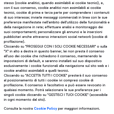
stesso (cookie analitici, quando assimilabili ai cookie tecnici), e,
con il suo consenso, cookie analitici non assimilabili ai cookie
tecnici, cookie di prima e terza parte per comprendere i contenuti
di suo interesse; inviarle messaggi commerciali in linea con le sue
TRAVEL JOURNAL
preferenze manifestate nell'ambito dell'utilizzo delle funzionalità e
della navigazione in rete; effettuare analisi e monitoraggio dei
ITA
suoi comportamenti; personalizzare gli annunci e le inserzioni
pubblicitari anche attraverso interazioni social network (cookie di
profilazione).
Cliccando su "PROSEGUI CON I SOLI COOKIE NECESSARI" o sulla
"X" in alto a destra in questo banner, lei non presta il consenso
all'uso dei cookie che richiedono il consenso, mantenendo le
impostazioni di default, e saranno installati sul suo dispositivo
esclusivamente i cookie funzionali alla navigazione sul sito web e i
Aeroporti di Roma S.p.A. - Società soggetta a direzione e
cookie analitici assimilabili a quelli tecnici.
coordinamento di Mundys S.p.A.
Cliccando su "ACCETTA TUTTI I COOKIE" presterà il suo consenso
al posizionamento di tutti i cookie ivi compresi cookie di
Codice fiscale e Registro delle Imprese di Roma 13032990155 P.
profilazione. Il consenso è facoltativo e può essere revocato in
IVA 06572251004
qualsiasi momento. Potrà selezionare le sue preferenze per i
Capitale sociale 62.224.743,00 int. vers.
singoli cookie cliccando su "GESTISCI I TUOI COOKIE" (accessibile
Sede legale: Via Pier Paolo Racchetti 1 - 00054 Fiumicino (RM)
in ogni momento dal sito).
telefono +39 06 65951
Privacy policy
Note legali
Consulta la nostra
Cookie Policy
per maggiori informazioni.
Mappa sito
Accessibilità