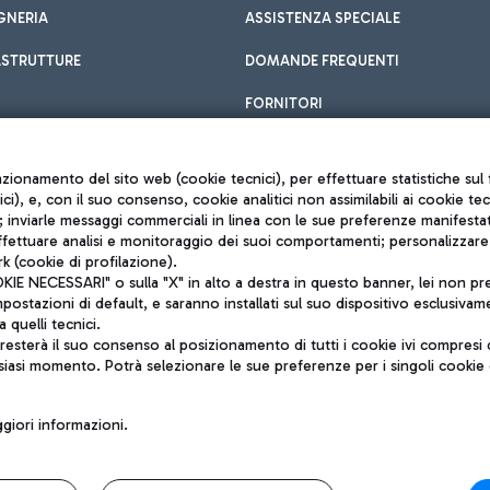
GNERIA
ASSISTENZA SPECIALE
ASTRUTTURE
DOMANDE FREQUENTI
FORNITORI
unzionamento del sito web (cookie tecnici), per effettuare statistiche s
nici), e, con il suo consenso, cookie analitici non assimilabili ai cookie te
inviarle messaggi commerciali in linea con le sue preferenze manifestate 
effettuare analisi e monitoraggio dei suoi comportamenti; personalizzare g
k (cookie di profilazione).
Privacy policy
 NECESSARI" o sulla "X" in alto a destra in questo banner, lei non pres
Note legali
stazioni di default, e saranno installati sul suo dispositivo esclusivame
Mappa sito
a quelli tecnici.
nto di Mundys S.p.A.
Accessibilità
sterà il suo consenso al posizionamento di tutti i cookie ivi compresi c
6572251004
QUALITÀ
siasi momento. Potrà selezionare le sue preferenze per i singoli cooki
o +39 06 65951
iori informazioni.