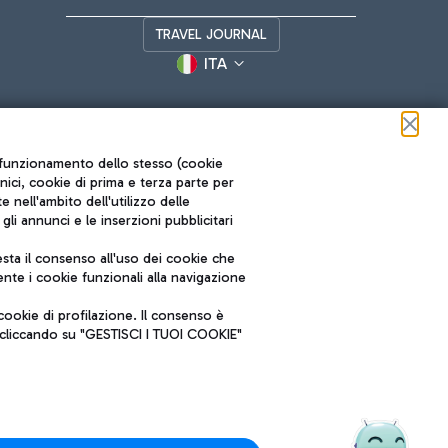
TRAVEL JOURNAL
ITA
ul funzionamento dello stesso (cookie
cnici, cookie di prima e terza parte per
nell'ambito dell'utilizzo delle
li annunci e le inserzioni pubblicitari
ta il consenso all'uso dei cookie che
Roma FCO
nte i cookie funzionali alla navigazione
L'aeroporto stellato
ookie di profilazione. Il consenso è
SOSTENIBILITÀ
INNOVAZIONE
e cliccando su "GESTISCI I TUOI COOKIE"