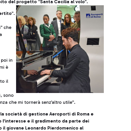
bito del progetto
“
Santa Cecilia al volo
”.
ertito
”.
a
” che
a
 poi in
mi è
o il
ì, sono
za che mi tornerà senz’altro utile”.
 la società di gestione Aeroporti di Roma e
o l’interesse e il gradimento da parte dei
o il giovane Leonardo Pierdomenico al