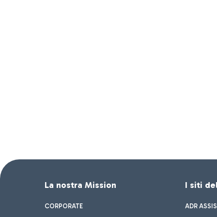
La nostra Mission
I siti d
CORPORATE
ADR ASSI