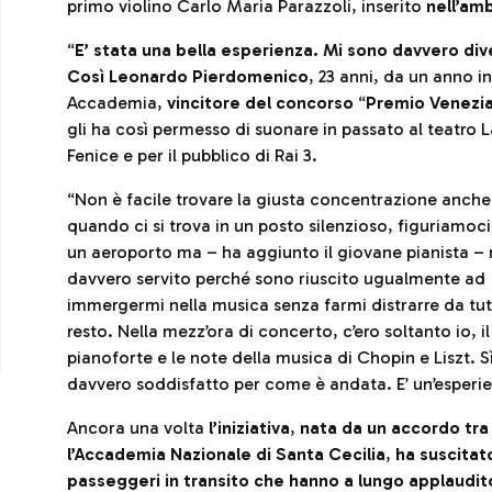
primo violino Carlo Maria Parazzoli, inserito
nell’am
“
E’ stata una bella esperienza. Mi sono davvero div
Così Leonardo Pierdomenico
, 23 anni, da un anno in
Accademia,
vincitore del concorso
“
Premio Venezi
gli ha così permesso di suonare in passato al teatro L
Fenice e per il pubblico di Rai 3.
“Non è facile trovare la giusta concentrazione anche
quando ci si trova in un posto silenzioso, figuriamoci
un aeroporto ma – ha aggiunto il giovane pianista – 
davvero servito perché sono riuscito ugualmente ad
immergermi nella musica senza farmi distrarre da tutt
resto. Nella mezz’ora di concerto, c’ero soltanto io, il
pianoforte e le note della musica di Chopin e Liszt. S
davvero soddisfatto per come è andata. E’ un’esperien
Ancora una volta
l’iniziativa
,
nata da un accordo tra
l’Accademia Nazionale di Santa Cecilia
,
ha suscitat
passeggeri in transito che hanno a lungo applaudit