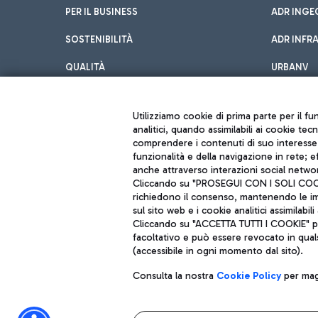
PER IL BUSINESS
ADR INGE
SOSTENIBILITÀ
ADR INFR
QUALITÀ
URBANV
INNOVATION
Utilizziamo cookie di prima parte per il f
analitici, quando assimilabili ai cookie tec
comprendere i contenuti di suo interesse; 
funzionalità e della navigazione in rete; 
anche attraverso interazioni social networ
Cliccando su "PROSEGUI CON I SOLI COOKIE
richiedono il consenso, mantenendo le impo
sul sito web e i cookie analitici assimilabili 
Aeroporti di Roma S.p.A. - Società soggetta a direzione e coordiname
Cliccando su "ACCETTA TUTTI I COOKIE" pre
Codice fiscale e Registro delle Imprese di Roma 13032990155 P. IVA 0
facoltativo e può essere revocato in qual
Capitale sociale 62.224.743,00 int. vers.
Sede legale: Via Pier Paolo Racchetti 1 - 00054 Fiumicino (RM) telefon
(accessibile in ogni momento dal sito).
Consulta la nostra
Cookie Policy
per magg