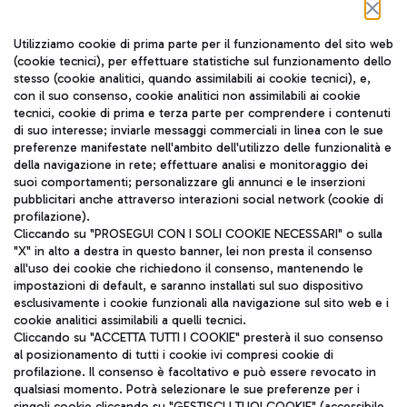
Seguici sui social
Utilizziamo cookie di prima parte per il funzionamento del sito web
(cookie tecnici), per effettuare statistiche sul funzionamento dello
stesso (cookie analitici, quando assimilabili ai cookie tecnici), e,
con il suo consenso, cookie analitici non assimilabili ai cookie
tecnici, cookie di prima e terza parte per comprendere i contenuti
di suo interesse; inviarle messaggi commerciali in linea con le sue
TRAVEL JOURNAL
preferenze manifestate nell'ambito dell'utilizzo delle funzionalità e
della navigazione in rete; effettuare analisi e monitoraggio dei
ITA
suoi comportamenti; personalizzare gli annunci e le inserzioni
pubblicitari anche attraverso interazioni social network (cookie di
profilazione).
Cliccando su "PROSEGUI CON I SOLI COOKIE NECESSARI" o sulla
"X" in alto a destra in questo banner, lei non presta il consenso
all'uso dei cookie che richiedono il consenso, mantenendo le
impostazioni di default, e saranno installati sul suo dispositivo
esclusivamente i cookie funzionali alla navigazione sul sito web e i
Aeroporti di Roma S.p.A. - Società soggetta a direzione e
cookie analitici assimilabili a quelli tecnici.
coordinamento di Mundys S.p.A.
Cliccando su "ACCETTA TUTTI I COOKIE" presterà il suo consenso
al posizionamento di tutti i cookie ivi compresi cookie di
Codice fiscale e Registro delle Imprese di Roma 13032990155 P.
profilazione. Il consenso è facoltativo e può essere revocato in
IVA 06572251004
qualsiasi momento. Potrà selezionare le sue preferenze per i
Capitale sociale 62.224.743,00 int. vers.
singoli cookie cliccando su "GESTISCI I TUOI COOKIE" (accessibile