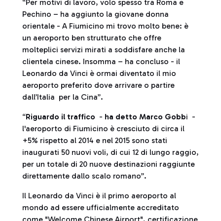
“Per motivi di lavoro, volo spesso tra Roma e
Pechino – ha aggiunto la giovane donna
orientale - A Fiumicino mi trovo molto bene: è
un aeroporto ben strutturato che offre
molteplici servizi mirati a soddisfare anche la
clientela cinese. Insomma – ha concluso - il
Leonardo da Vinci è ormai diventato il mio
aeroporto preferito dove arrivare o partire
dall’Italia per la Cina”.
“
Riguardo il traffico
-
ha detto Marco Gobb
i -
l'aeroporto di Fiumicino è cresciuto di circa il
+5% rispetto al 2014 e nel 2015 sono stati
inaugurati 50 nuovi voli, di cui 12 di lungo raggio,
per un totale di 20 nuove destinazioni raggiunte
direttamente dallo scalo romano”.
Il Leonardo da Vinci è il primo aeroporto al
mondo ad essere ufficialmente accreditato
come "Welcome Chinese Airport", certificazione