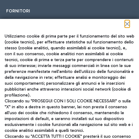
FORNITORI
Seguici sui social
Utilizziamo cookie di prima parte per il funzionamento del sito web
(cookie tecnici), per effettuare statistiche sul funzionamento dello
stesso (cookie analitici, quando assimilabili ai cookie tecnici), e,
con il suo consenso, cookie analitici non assimilabili ai cookie
tecnici, cookie di prima e terza parte per comprendere i contenuti
di suo interesse; inviarle messaggi commerciali in linea con le sue
TRAVEL JOURNAL
preferenze manifestate nell'ambito dell'utilizzo delle funzionalità e
della navigazione in rete; effettuare analisi e monitoraggio dei
ITA
suoi comportamenti; personalizzare gli annunci e le inserzioni
pubblicitari anche attraverso interazioni social network (cookie di
profilazione).
Cliccando su "PROSEGUI CON I SOLI COOKIE NECESSARI" o sulla
"X" in alto a destra in questo banner, lei non presta il consenso
all'uso dei cookie che richiedono il consenso, mantenendo le
impostazioni di default, e saranno installati sul suo dispositivo
esclusivamente i cookie funzionali alla navigazione sul sito web e i
Aeroporti di Roma S.p.A. - Società soggetta a direzione e
cookie analitici assimilabili a quelli tecnici.
coordinamento di Mundys S.p.A.
Cliccando su "ACCETTA TUTTI I COOKIE" presterà il suo consenso