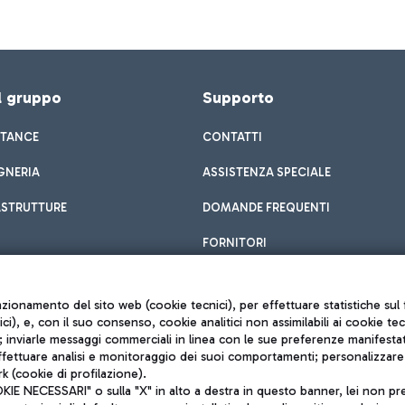
el gruppo
Supporto
STANCE
CONTATTI
GNERIA
ASSISTENZA SPECIALE
ASTRUTTURE
DOMANDE FREQUENTI
FORNITORI
unzionamento del sito web (cookie tecnici), per effettuare statistiche s
nici), e, con il suo consenso, cookie analitici non assimilabili ai cookie te
inviarle messaggi commerciali in linea con le sue preferenze manifestate 
effettuare analisi e monitoraggio dei suoi comportamenti; personalizzare g
k (cookie di profilazione).
Privacy policy
 NECESSARI" o sulla "X" in alto a destra in questo banner, lei non pres
Note legali