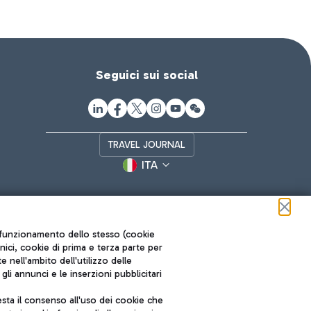
Seguici sui social
TRAVEL JOURNAL
ITA
ul funzionamento dello stesso (cookie
cnici, cookie di prima e terza parte per
nell'ambito dell'utilizzo delle
li annunci e le inserzioni pubblicitari
ta il consenso all'uso dei cookie che
Roma FCO