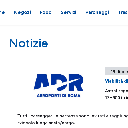
ne
Negozi
Food
Servizi
Parcheggi
Tras
Notizie
19 dice
Viabilità 
Astral seg
17+600 in 
Tutti i passeggeri in partenza sono invitati a raggiung
svincolo lunga sosta/cargo.