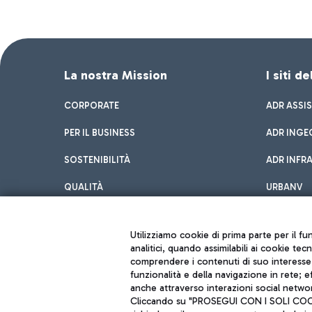
La nostra Mission
I siti d
CORPORATE
ADR ASSI
PER IL BUSINESS
ADR INGE
SOSTENIBILITÀ
ADR INFR
QUALITÀ
URBANV
INNOVATION
Utilizziamo cookie di prima parte per il f
analitici, quando assimilabili ai cookie tec
comprendere i contenuti di suo interesse; 
funzionalità e della navigazione in rete; 
anche attraverso interazioni social networ
Cliccando su "PROSEGUI CON I SOLI COOKIE