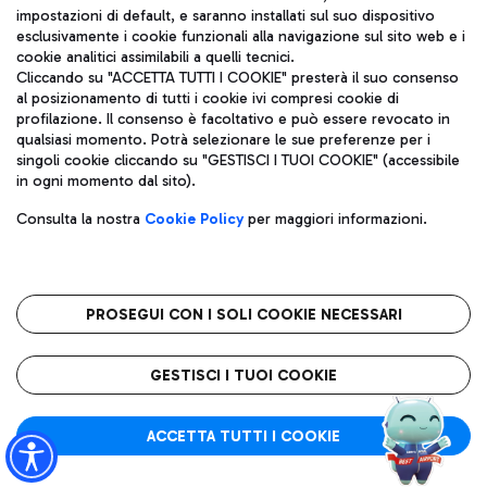
impostazioni di default, e saranno installati sul suo dispositivo
esclusivamente i cookie funzionali alla navigazione sul sito web e i
Aeroporti di Roma S.p.A. - Società soggetta a direzione e
cookie analitici assimilabili a quelli tecnici.
coordinamento di Mundys S.p.A.
Cliccando su "ACCETTA TUTTI I COOKIE" presterà il suo consenso
al posizionamento di tutti i cookie ivi compresi cookie di
Codice fiscale e Registro delle Imprese di Roma 13032990155 P.
profilazione. Il consenso è facoltativo e può essere revocato in
IVA 06572251004
qualsiasi momento. Potrà selezionare le sue preferenze per i
Capitale sociale 62.224.743,00 int. vers.
singoli cookie cliccando su "GESTISCI I TUOI COOKIE" (accessibile
Sede legale: Via Pier Paolo Racchetti 1 - 00054 Fiumicino (RM)
in ogni momento dal sito).
telefono +39 06 65951
Privacy policy
Note legali
Consulta la nostra
Cookie Policy
per maggiori informazioni.
Mappa sito
Accessibilità
Roma FCO
L'aeroporto stellato
PROSEGUI CON I SOLI COOKIE NECESSARI
QUALITÀ
SOSTENIBILITÀ
INNOVAZIONE
GESTISCI I TUOI COOKIE
ACCETTA TUTTI I COOKIE