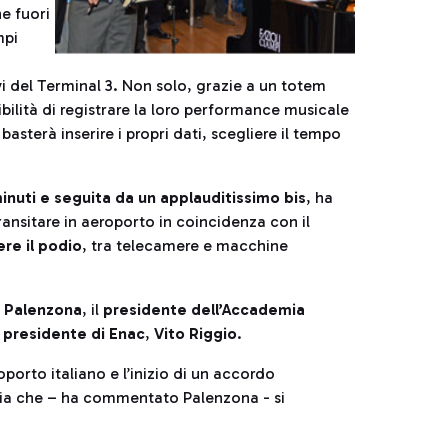
he fuori
mpi
ivi del Terminal 3. Non solo, grazie a un totem
ilità di registrare la loro performance musicale
 basterà inserire i propri dati, scegliere il tempo
inuti e seguita da un applauditissimo bis
, ha
ransitare in aeroporto in coincidenza con il
ere il podio
, tra telecamere e macchine
o Palenzona
, il
presidente dell’Accademia
l presidente di Enac
,
Vito Riggio
.
oporto italiano e l’inizio di un accordo
lia che – ha commentato Palenzona - si