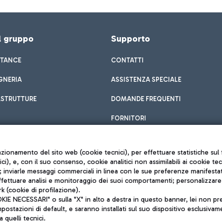
el gruppo
Supporto
STANCE
CONTATTI
GNERIA
ASSISTENZA SPECIALE
ASTRUTTURE
DOMANDE FREQUENTI
FORNITORI
unzionamento del sito web (cookie tecnici), per effettuare statistiche s
nici), e, con il suo consenso, cookie analitici non assimilabili ai cookie te
inviarle messaggi commerciali in linea con le sue preferenze manifestate 
effettuare analisi e monitoraggio dei suoi comportamenti; personalizzare g
k (cookie di profilazione).
Privacy policy
 NECESSARI" o sulla "X" in alto a destra in questo banner, lei non pres
Note legali
stazioni di default, e saranno installati sul suo dispositivo esclusivame
Mappa sito
a quelli tecnici.
nto di Mundys S.p.A.