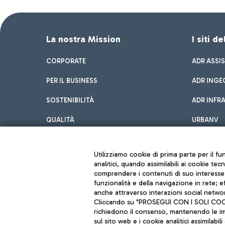
La nostra Mission
I siti d
CORPORATE
ADR ASSI
PER IL BUSINESS
ADR INGE
SOSTENIBILITÀ
ADR INFR
QUALITÀ
URBANV
INNOVATION
Utilizziamo cookie di prima parte per il f
analitici, quando assimilabili ai cookie tec
comprendere i contenuti di suo interesse; 
funzionalità e della navigazione in rete; 
anche attraverso interazioni social networ
Cliccando su "PROSEGUI CON I SOLI COOKIE
richiedono il consenso, mantenendo le impo
sul sito web e i cookie analitici assimilabili 
Aeroporti di Roma S.p.A. - Società soggetta a direzione e coordiname