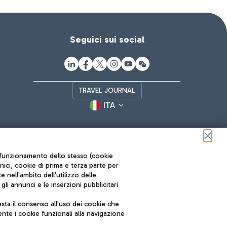
Seguici sui social
TRAVEL JOURNAL
ITA
ul funzionamento dello stesso (cookie
cnici, cookie di prima e terza parte per
nell'ambito dell'utilizzo delle
li annunci e le inserzioni pubblicitari
ta il consenso all'uso dei cookie che
Roma FCO
nte i cookie funzionali alla navigazione
L'aeroporto stellato