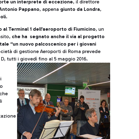
orte un interprete di eccezione
, il direttore
Antonio Pappano
, appena
giunto da Londra
,
oli
.
 al Terminal 1 dell’aeroporto di Fiumicino
, un
nsito,
che ha segnato anche il via al progetto
itale “un nuovo palcoscenico per i giovani
ocietà di gestione Aeroporti di Roma prevede
D, tutti i giovedì fino al 5 maggio 2016.
i
co
iche
li
tazione