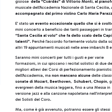
gioiose
della “Csárdás” di Vittorio Monti
,
al pianof
musicale dell’Accademia Nazionale di Santa Cecilia,
accompagnato dal primo violino Carlo Maria Parazz
E’ stato
un evento eccezionale quello che si è svolto
mini concerto a beneficio dei tanti passeggeri in tra
“Santa Cecilia al volo” che fa dello scalo della Cap
talenti”
. Perché l’accordo fortemente voluto dalla s
altri 19 appuntamenti musicali nelle aree imbarchi B e 
Saranno mini concerti per tutti i gusti e per varie
formazioni, in cui spiccano i recital solistici di due de
migliori allievi dei Corsi di perfezionamento pianisti
dell’Accademia, ma
non mancano alcune
delle class
sonate di Mozart
,
Beethoven
,
Schubert
,
Chopin
, g
evergreen della musica leggera, fino a una Messa in
versione jazz e alla canzone napoletana nell’interpre
dei Solisti del Coro.
Ma, come è già avvenuto, potranno essere gli stessi