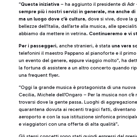
“
Questa iniziativa
– ha aggiunto il presidente di Adr
sempre più i nostri servizi in generale, ma anche di
ma un luogo dove c’è cultura
, dove si vive, dove la
bellezze dell’Italia, dall’arte alla musica, alle speci
abbiamo da mettere in vetrina.
Continueremo e vi s
Per i passeggeri
, anche stranieri, è stata
una vera s
telefonini il maestro Pappano al pianoforte e il primo
un evento del genere, eppure viaggio molto”, ha dett
la fortuna di assistere a un altro concerto quando r
una frequent flyer.
“Oggi la grande musica è protagonista di una nuova e
Cecilia, Michele dell’Ongaro – Per la musica non c’è n
trovarsi dove la gente passa. Luoghi di aggregazion
quarantena dovuta ai recenti tragici fatti, diventano
aeroporto e con la sua istituzione sinfonica principale
e viaggiatori con una offerta di alta qualità”.
Gli stessi concetti sono stati quindi espressi dal pre