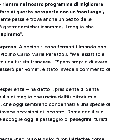
 -
rientra nel nostro programma di migliorare
 fare di questo aeroporto non un ‘non luogo’,
 gente passa e trova anche un pezzo delle
alità gastronomiche: insomma, il meglio che
tupiremo
”.
orpresa
. A decine si sono fermati filmando con i
 violino Carlo Maria Parazzoli. “Mai assistito a
o una turista francese. “Spero proprio di avere
ipasserò per Roma”, è stato invece il commento di
sperienza – ha detto il presidente di Santa
ulla di meglio che uscire dall’Auditorium e
e, che oggi sembrano condannati a una specie di
 invece occasioni di incontro. Roma con il suo
 accoglie oggi il passaggio di pellegrini, turisti
sidente Enac,
Vito Riggio
: “
Con iniziative come