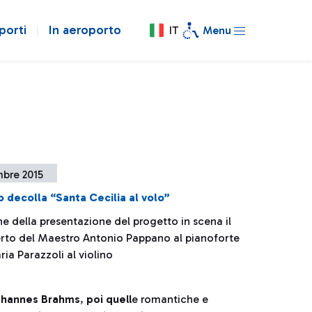
porti
In aeroporto
IT
Menu
mbre 2015
o decolla “Santa Cecilia al volo”
e della presentazione del progetto in scena il
rto del Maestro Antonio Pappano al pianoforte
ia Parazzoli al violino
 Johannes Brahms
,
poi quell
e romantiche e