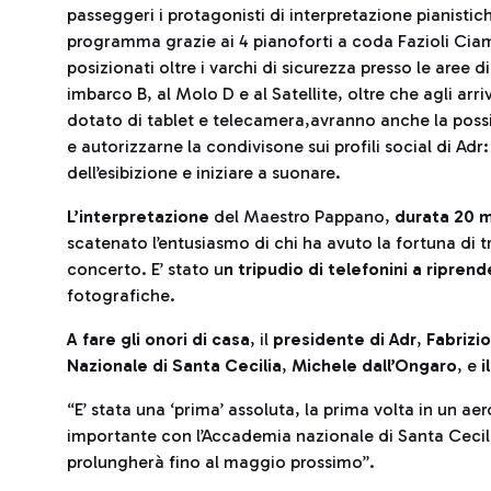
passeggeri i protagonisti di interpretazione pianistic
programma grazie ai 4 pianoforti a coda Fazioli Cia
posizionati oltre i varchi di sicurezza presso le aree di
imbarco B, al Molo D e al Satellite, oltre che agli arr
dotato di tablet e telecamera,avranno anche la possib
e autorizzarne la condivisone sui profili social di Adr:
dell’esibizione e iniziare a suonare.
L’interpretazione
del Maestro Pappano,
durata 20 m
scatenato l’entusiasmo di chi ha avuto la fortuna di t
concerto. E’ stato u
n tripudio di telefonini a riprend
fotografiche.
A fare gli onori di casa
, il
presidente di Adr
,
Fabrizi
Nazionale di Santa Cecilia
,
Michele dall’Ongaro
, e
i
“E’ stata una ‘prima’ assoluta, la prima volta in un aer
importante con l’Accademia nazionale di Santa Ceci
prolungherà fino al maggio prossimo”.