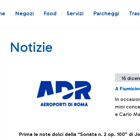
ne
Negozi
Food
Servizi
Parcheggi
Tras
Notizie
16 dice
A Fiumicin
In occasion
mini conce
e Carlo Mar
Prima le note dolci della “Sonata n. 2 op. 100” di