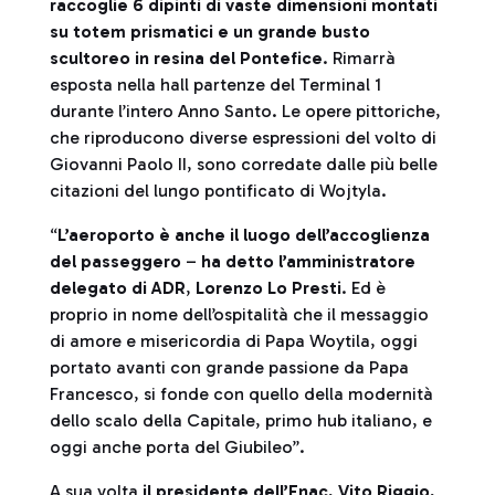
raccoglie 6 dipinti di vaste dimensioni montati
su totem prismatici e un grande busto
scultoreo in resina del Pontefice
. Rimarrà
esposta nella hall partenze del Terminal 1
durante l’intero Anno Santo. Le opere pittoriche,
che riproducono diverse espressioni del volto di
Giovanni Paolo II, sono corredate dalle più belle
citazioni del lungo pontificato di Wojtyla.
“
L’aeroporto è anche il luogo dell’accoglienza
del passeggero
–
ha detto l’amministratore
delegato di ADR
,
Lorenzo Lo Presti
. Ed è
proprio in nome dell’ospitalità che il messaggio
di amore e misericordia di Papa Woytila, oggi
portato avanti con grande passione da Papa
Francesco, si fonde con quello della modernità
dello scalo della Capitale, primo hub italiano, e
oggi anche porta del Giubileo”.
A sua volta
il presidente dell’Enac
,
Vito Riggio
,