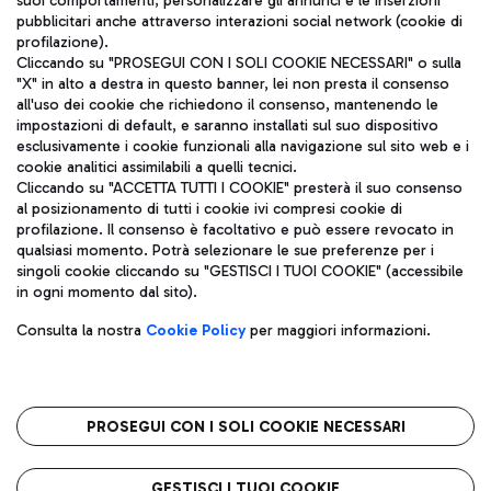
suoi comportamenti; personalizzare gli annunci e le inserzioni
pubblicitari anche attraverso interazioni social network (cookie di
profilazione).
Cliccando su "PROSEGUI CON I SOLI COOKIE NECESSARI" o sulla
"X" in alto a destra in questo banner, lei non presta il consenso
all'uso dei cookie che richiedono il consenso, mantenendo le
impostazioni di default, e saranno installati sul suo dispositivo
esclusivamente i cookie funzionali alla navigazione sul sito web e i
Aeroporti di Roma S.p.A. - Società soggetta a direzione e
cookie analitici assimilabili a quelli tecnici.
coordinamento di Mundys S.p.A.
Cliccando su "ACCETTA TUTTI I COOKIE" presterà il suo consenso
al posizionamento di tutti i cookie ivi compresi cookie di
Codice fiscale e Registro delle Imprese di Roma 13032990155 P.
profilazione. Il consenso è facoltativo e può essere revocato in
IVA 06572251004
qualsiasi momento. Potrà selezionare le sue preferenze per i
Capitale sociale 62.224.743,00 int. vers.
singoli cookie cliccando su "GESTISCI I TUOI COOKIE" (accessibile
Sede legale: Via Pier Paolo Racchetti 1 - 00054 Fiumicino (RM)
in ogni momento dal sito).
telefono +39 06 65951
Privacy policy
Note legali
Consulta la nostra
Cookie Policy
per maggiori informazioni.
Mappa sito
Accessibilità
Roma FCO
L'aeroporto stellato
PROSEGUI CON I SOLI COOKIE NECESSARI
QUALITÀ
SOSTENIBILITÀ
INNOVAZIONE
GESTISCI I TUOI COOKIE