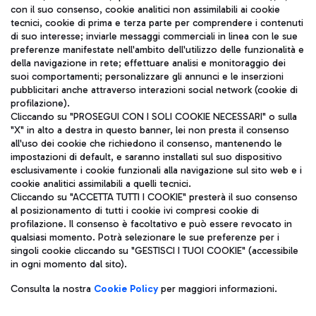
con il suo consenso, cookie analitici non assimilabili ai cookie
tecnici, cookie di prima e terza parte per comprendere i contenuti
di suo interesse; inviarle messaggi commerciali in linea con le sue
TRAVEL JOURNAL
preferenze manifestate nell'ambito dell'utilizzo delle funzionalità e
della navigazione in rete; effettuare analisi e monitoraggio dei
ITA
suoi comportamenti; personalizzare gli annunci e le inserzioni
pubblicitari anche attraverso interazioni social network (cookie di
profilazione).
Cliccando su "PROSEGUI CON I SOLI COOKIE NECESSARI" o sulla
"X" in alto a destra in questo banner, lei non presta il consenso
all'uso dei cookie che richiedono il consenso, mantenendo le
impostazioni di default, e saranno installati sul suo dispositivo
esclusivamente i cookie funzionali alla navigazione sul sito web e i
Aeroporti di Roma S.p.A. - Società soggetta a direzione e
cookie analitici assimilabili a quelli tecnici.
coordinamento di Mundys S.p.A.
Cliccando su "ACCETTA TUTTI I COOKIE" presterà il suo consenso
al posizionamento di tutti i cookie ivi compresi cookie di
Codice fiscale e Registro delle Imprese di Roma 13032990155 P.
profilazione. Il consenso è facoltativo e può essere revocato in
IVA 06572251004
qualsiasi momento. Potrà selezionare le sue preferenze per i
Capitale sociale 62.224.743,00 int. vers.
singoli cookie cliccando su "GESTISCI I TUOI COOKIE" (accessibile
Sede legale: Via Pier Paolo Racchetti 1 - 00054 Fiumicino (RM)
in ogni momento dal sito).
telefono +39 06 65951
Privacy policy
Note legali
Consulta la nostra
Cookie Policy
per maggiori informazioni.
Mappa sito
Accessibilità