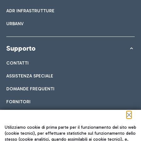
ADR INFRASTRUTTURE
URBANV
Supporto
CONTATTI
ASSISTENZA SPECIALE
DOMANDE FREQUENTI
FORNITORI
Seguici sui social
Utilizziamo cookie di prima parte per il funzionamento del sito web
(cookie tecnici), per effettuare statistiche sul funzionamento dello
stesso (cookie analitici, quando assimilabili ai cookie tecnici), e,