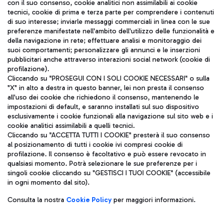
con il suo consenso, cookie analitici non assimilabili ai cookie
tecnici, cookie di prima e terza parte per comprendere i contenuti
di suo interesse; inviarle messaggi commerciali in linea con le sue
TRAVEL JOURNAL
preferenze manifestate nell'ambito dell'utilizzo delle funzionalità e
della navigazione in rete; effettuare analisi e monitoraggio dei
ITA
suoi comportamenti; personalizzare gli annunci e le inserzioni
pubblicitari anche attraverso interazioni social network (cookie di
profilazione).
Cliccando su "PROSEGUI CON I SOLI COOKIE NECESSARI" o sulla
"X" in alto a destra in questo banner, lei non presta il consenso
all'uso dei cookie che richiedono il consenso, mantenendo le
impostazioni di default, e saranno installati sul suo dispositivo
esclusivamente i cookie funzionali alla navigazione sul sito web e i
Aeroporti di Roma S.p.A. - Società soggetta a direzione e
cookie analitici assimilabili a quelli tecnici.
coordinamento di Mundys S.p.A.
Cliccando su "ACCETTA TUTTI I COOKIE" presterà il suo consenso
al posizionamento di tutti i cookie ivi compresi cookie di
Codice fiscale e Registro delle Imprese di Roma 13032990155 P.
profilazione. Il consenso è facoltativo e può essere revocato in
IVA 06572251004
qualsiasi momento. Potrà selezionare le sue preferenze per i
Capitale sociale 62.224.743,00 int. vers.
singoli cookie cliccando su "GESTISCI I TUOI COOKIE" (accessibile
Sede legale: Via Pier Paolo Racchetti 1 - 00054 Fiumicino (RM)
in ogni momento dal sito).
telefono +39 06 65951
Privacy policy
Note legali
Consulta la nostra
Cookie Policy
per maggiori informazioni.
Mappa sito
Accessibilità