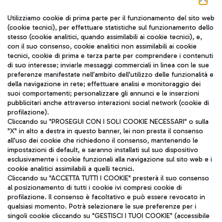
Seguici sui social
Utilizziamo cookie di prima parte per il funzionamento del sito web
(cookie tecnici), per effettuare statistiche sul funzionamento dello
stesso (cookie analitici, quando assimilabili ai cookie tecnici), e,
con il suo consenso, cookie analitici non assimilabili ai cookie
tecnici, cookie di prima e terza parte per comprendere i contenuti
di suo interesse; inviarle messaggi commerciali in linea con le sue
TRAVEL JOURNAL
preferenze manifestate nell'ambito dell'utilizzo delle funzionalità e
della navigazione in rete; effettuare analisi e monitoraggio dei
ITA
suoi comportamenti; personalizzare gli annunci e le inserzioni
pubblicitari anche attraverso interazioni social network (cookie di
profilazione).
Cliccando su "PROSEGUI CON I SOLI COOKIE NECESSARI" o sulla
"X" in alto a destra in questo banner, lei non presta il consenso
all'uso dei cookie che richiedono il consenso, mantenendo le
impostazioni di default, e saranno installati sul suo dispositivo
esclusivamente i cookie funzionali alla navigazione sul sito web e i
Aeroporti di Roma S.p.A. - Società soggetta a direzione e
cookie analitici assimilabili a quelli tecnici.
coordinamento di Mundys S.p.A.
Cliccando su "ACCETTA TUTTI I COOKIE" presterà il suo consenso
al posizionamento di tutti i cookie ivi compresi cookie di
Codice fiscale e Registro delle Imprese di Roma 13032990155 P.
profilazione. Il consenso è facoltativo e può essere revocato in
IVA 06572251004
qualsiasi momento. Potrà selezionare le sue preferenze per i
Capitale sociale 62.224.743,00 int. vers.
singoli cookie cliccando su "GESTISCI I TUOI COOKIE" (accessibile
Sede legale: Via Pier Paolo Racchetti 1 - 00054 Fiumicino (RM)