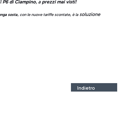
il
P6 di Ciampino
, a
prezzi mai visti
!
soluzione
nga sosta
, con le nuove tariffe scontate, è la
Indietro