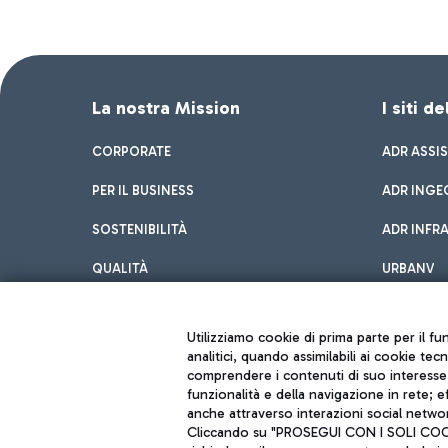
La nostra Mission
I siti d
CORPORATE
ADR ASSI
PER IL BUSINESS
ADR INGE
SOSTENIBILITÀ
ADR INFR
QUALITÀ
URBANV
INNOVATION
Utilizziamo cookie di prima parte per il f
analitici, quando assimilabili ai cookie tec
comprendere i contenuti di suo interesse; 
funzionalità e della navigazione in rete; 
anche attraverso interazioni social networ
Cliccando su "PROSEGUI CON I SOLI COOKIE