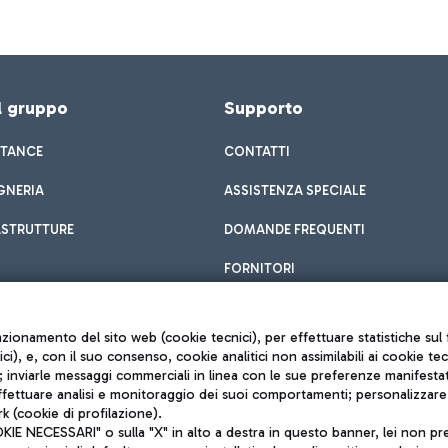
el gruppo
Supporto
STANCE
CONTATTI
GNERIA
ASSISTENZA SPECIALE
ASTRUTTURE
DOMANDE FREQUENTI
FORNITORI
unzionamento del sito web (cookie tecnici), per effettuare statistiche s
nici), e, con il suo consenso, cookie analitici non assimilabili ai cookie te
inviarle messaggi commerciali in linea con le sue preferenze manifestate 
effettuare analisi e monitoraggio dei suoi comportamenti; personalizzare g
k (cookie di profilazione).
Privacy policy
 NECESSARI" o sulla "X" in alto a destra in questo banner, lei non pres
Note legali