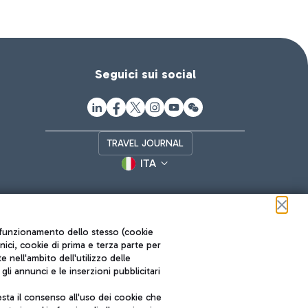
Seguici sui social
TRAVEL JOURNAL
ITA
ul funzionamento dello stesso (cookie
cnici, cookie di prima e terza parte per
nell'ambito dell'utilizzo delle
li annunci e le inserzioni pubblicitari
ta il consenso all'uso dei cookie che
Roma FCO