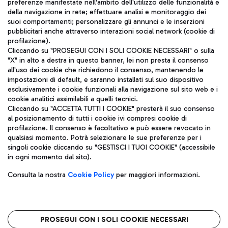
TRAVEL JOURNAL
preferenze manifestate nell'ambito dell'utilizzo delle funzionalità e
della navigazione in rete; effettuare analisi e monitoraggio dei
ITA
suoi comportamenti; personalizzare gli annunci e le inserzioni
pubblicitari anche attraverso interazioni social network (cookie di
profilazione).
Cliccando su "PROSEGUI CON I SOLI COOKIE NECESSARI" o sulla
"X" in alto a destra in questo banner, lei non presta il consenso
all'uso dei cookie che richiedono il consenso, mantenendo le
impostazioni di default, e saranno installati sul suo dispositivo
esclusivamente i cookie funzionali alla navigazione sul sito web e i
Aeroporti di Roma S.p.A. - Società soggetta a direzione e
cookie analitici assimilabili a quelli tecnici.
coordinamento di Mundys S.p.A.
Cliccando su "ACCETTA TUTTI I COOKIE" presterà il suo consenso
al posizionamento di tutti i cookie ivi compresi cookie di
Codice fiscale e Registro delle Imprese di Roma 13032990155 P.
profilazione. Il consenso è facoltativo e può essere revocato in
IVA 06572251004
qualsiasi momento. Potrà selezionare le sue preferenze per i
Capitale sociale 62.224.743,00 int. vers.
singoli cookie cliccando su "GESTISCI I TUOI COOKIE" (accessibile
Sede legale: Via Pier Paolo Racchetti 1 - 00054 Fiumicino (RM)
in ogni momento dal sito).
telefono +39 06 65951
Privacy policy
Note legali
Consulta la nostra
Cookie Policy
per maggiori informazioni.
Mappa sito
Accessibilità
Roma FCO
L'aeroporto stellato
PROSEGUI CON I SOLI COOKIE NECESSARI