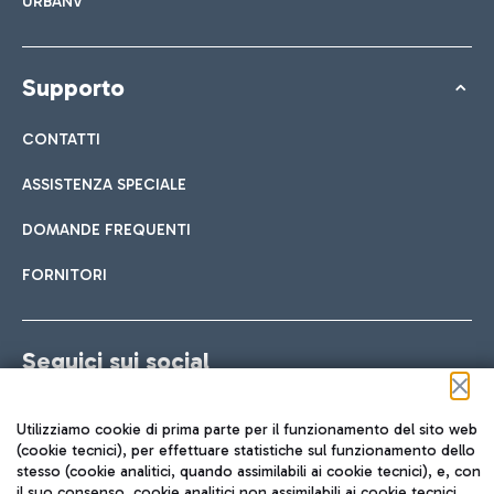
URBANV
Supporto
CONTATTI
ASSISTENZA SPECIALE
DOMANDE FREQUENTI
FORNITORI
Seguici sui social
Utilizziamo cookie di prima parte per il funzionamento del sito web
(cookie tecnici), per effettuare statistiche sul funzionamento dello
stesso (cookie analitici, quando assimilabili ai cookie tecnici), e, con
TRAVEL JOURNAL
il suo consenso, cookie analitici non assimilabili ai cookie tecnici,