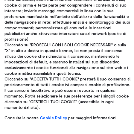
cookie di prima e terza parte per comprendere i contenuti di suo
ITA
interesse; inviarle messaggi commerciali in linea con le sue
preferenze manifestate nell'ambito dell'utilizzo delle funzionalità e
della navigazione in rete; effettuare analisi e monitoraggio dei suoi
comportamenti; personalizzare gli annunci e le inserzioni
pubblicitari anche attraverso interazioni social network (cookie di
profilazione).
Cliccando su "PROSEGUI CON I SOLI COOKIE NECESSARI" o sulla
"X" in alto a destra in questo banner, lei non presta il consenso
Aeroporti di Roma S.p.A. - Società soggetta a direzione e
all'uso dei cookie che richiedono il consenso, mantenendo le
coordinamento di Mundys S.p.A.
impostazioni di default, e saranno installati sul suo dispositivo
Codice fiscale e Registro delle Imprese di Roma 13032990155 P.
esclusivamente i cookie funzionali alla navigazione sul sito web e i
cookie analitici assimilabili a quelli tecnici.
IVA 06572251004
Cliccando su "ACCETTA TUTTI I COOKIE" presterà il suo consenso al
Capitale sociale 62.224.743,00 int. vers.
posizionamento di tutti i cookie ivi compresi cookie di profilazione.
Sede legale: Via Pier Paolo Racchetti 1 - 00054 Fiumicino (RM)
Il consenso è facoltativo e può essere revocato in qualsiasi
telefono +39 06 65951
momento. Potrà selezionare le sue preferenze per i singoli cookie
Privacy policy
Note legali
cliccando su "GESTISCI I TUOI COOKIE" (accessibile in ogni
Mappa sito
Accessibilità
momento dal sito).
Consulta la nostra
Cookie Policy
per maggiori informazioni.
Roma FCO
L'aeroporto stellato