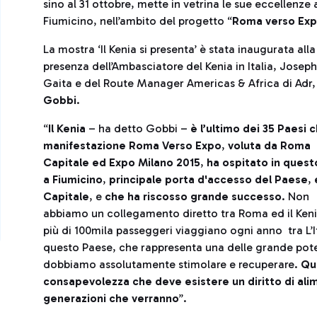
sino al 31 ottobre, mette in vetrina le sue eccellenze 
Fiumicino, nell’ambito del progetto “
Roma verso Ex
La mostra ‘Il Kenia si presenta’ è stata inaugurata alla
presenza dell’Ambasciatore del Kenia in Italia, Josep
Gaita e del Route Manager Americas & Africa di Adr
Gobbi
.
“
Il Kenia
– ha detto Gobbi –
è l’ultimo dei 35 Paesi c
manifestazione Roma Verso Expo
,
voluta da Roma
Capitale ed Expo Milano 2015
,
ha ospitato in ques
a Fiumicino
,
principale porta d'accesso del Paese
,
e
Capitale
, e
che ha riscosso grande successo
. Non
abbiamo un collegamento diretto tra Roma ed il Ken
più di 100mila passeggeri viaggiano ogni anno tra L’It
questo Paese, che rappresenta una delle grande pote
dobbiamo assolutamente stimolare e recuperare.
Que
consapevolezza che deve esistere un diritto di ali
generazioni che verranno
’’.