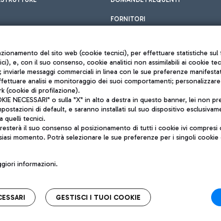
FORNITORI
unzionamento del sito web (cookie tecnici), per effettuare statistiche s
nici), e, con il suo consenso, cookie analitici non assimilabili ai cookie te
inviarle messaggi commerciali in linea con le sue preferenze manifestate 
effettuare analisi e monitoraggio dei suoi comportamenti; personalizzare g
k (cookie di profilazione).
Privacy policy
 NECESSARI" o sulla "X" in alto a destra in questo banner, lei non pres
Note legali
stazioni di default, e saranno installati sul suo dispositivo esclusivame
Mappa sito
a quelli tecnici.
nto di Mundys S.p.A.
Accessibilità
sterà il suo consenso al posizionamento di tutti i cookie ivi compresi c
6572251004
QUALITÀ
siasi momento. Potrà selezionare le sue preferenze per i singoli cooki
o +39 06 65951
iori informazioni.
CESSARI
GESTISCI I TUOI COOKIE