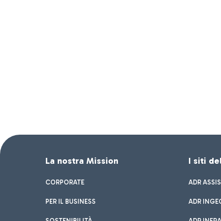
La nostra Mission
I siti d
CORPORATE
ADR ASSI
PER IL BUSINESS
ADR INGE
SOSTENIBILITÀ
ADR INFR