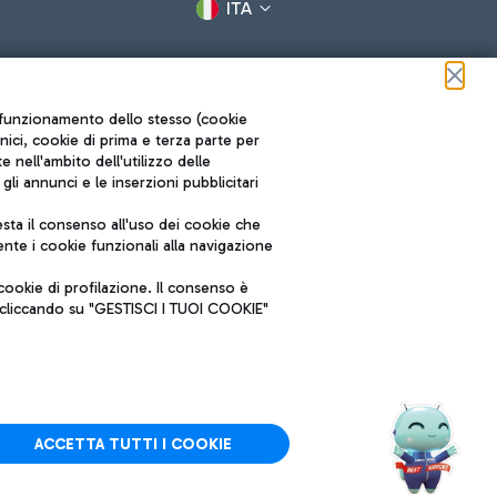
ITA
ul funzionamento dello stesso (cookie
cnici, cookie di prima e terza parte per
nell'ambito dell'utilizzo delle
li annunci e le inserzioni pubblicitari
ta il consenso all'uso dei cookie che
Roma FCO
nte i cookie funzionali alla navigazione
L'aeroporto stellato
ookie di profilazione. Il consenso è
SOSTENIBILITÀ
INNOVAZIONE
e cliccando su "GESTISCI I TUOI COOKIE"
ACCETTA TUTTI I COOKIE