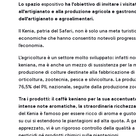
Lo spazio
espositivo
ha l’obiettivo di invitare i visi
all’artigianato e alla produzione agricola e gastro
dell’artigianato e agroalimentari
.
Il Kenia, patria del Safari, non è solo una meta turis
economiche che hanno consentito notevoli progressi 
l’economia.
L’agricoltura è un settore molto sviluppato: infatti no
keniana, ma è anche un mezzo di sussistenza per la
produzione di colture destinate alla fabbricazione di 
orticoltura, zootecnia, pesca e silvicoltura. La produz
76,5% del PIL nazionale, seguite dalla produzione zo
Tra i prodotti
:
il caffè keniano per la sua accentuat
intense note aromatiche
,
la straordinaria ricchezz
del Kenia è famoso per essere ricco di aroma e gusto,
su cui si estendono le piantagioni ad alta quota. A ga
apprezzato, vi è un rigoroso controllo della qualità a
pesticidi né prodotti chimici sulle piantagioni.