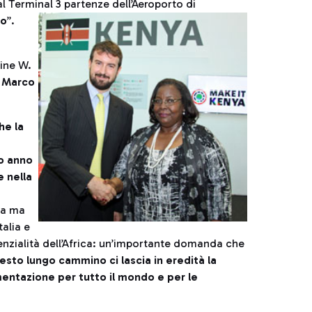
al Terminal 3 partenze dell’Aeroporto di
po
”.
hine W.
,
Marco
he la
to anno
 nella
ia ma
alia e
nzialità dell’Africa: un’importante domanda che
sto lungo cammino ci lascia in eredità la
mentazione per tutto il mondo e per le