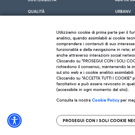
QUALITÀ
URBANV
INNOVATION
Utilizziamo cookie di prima parte per il f
analitici, quando assimilabili ai cookie tec
comprendere i contenuti di suo interesse; 
funzionalità e della navigazione in rete; 
anche attraverso interazioni social networ
Cliccando su "PROSEGUI CON I SOLI COOKIE
richiedono il consenso, mantenendo le impo
sul sito web e i cookie analitici assimilabili 
Aeroporti di Roma S.p.A. - Società soggetta a direzione e coordiname
Cliccando su "ACCETTA TUTTI I COOKIE" pre
Codice fiscale e Registro delle Imprese di Roma 13032990155 P. IVA 0
facoltativo e può essere revocato in qual
Capitale sociale 62.224.743,00 int. vers.
Sede legale: Via Pier Paolo Racchetti 1 - 00054 Fiumicino (RM) telefon
(accessibile in ogni momento dal sito).
Consulta la nostra
Cookie Policy
per magg
PROSEGUI CON I SOLI COOKIE NE