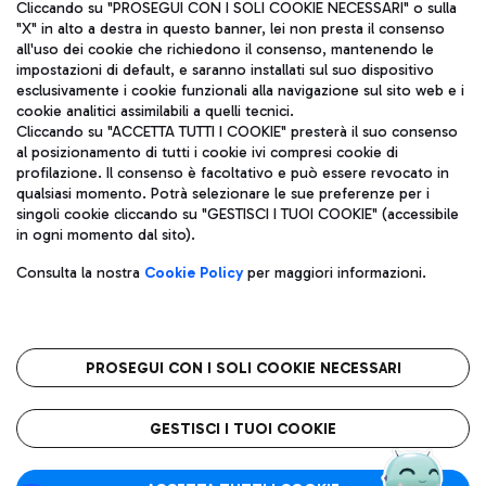
Cliccando su "PROSEGUI CON I SOLI COOKIE NECESSARI" o sulla
"X" in alto a destra in questo banner, lei non presta il consenso
all'uso dei cookie che richiedono il consenso, mantenendo le
impostazioni di default, e saranno installati sul suo dispositivo
esclusivamente i cookie funzionali alla navigazione sul sito web e i
Aeroporti di Roma S.p.A. - Società soggetta a direzione e
cookie analitici assimilabili a quelli tecnici.
coordinamento di Mundys S.p.A.
Cliccando su "ACCETTA TUTTI I COOKIE" presterà il suo consenso
al posizionamento di tutti i cookie ivi compresi cookie di
Codice fiscale e Registro delle Imprese di Roma 13032990155 P.
profilazione. Il consenso è facoltativo e può essere revocato in
IVA 06572251004
qualsiasi momento. Potrà selezionare le sue preferenze per i
Capitale sociale 62.224.743,00 int. vers.
singoli cookie cliccando su "GESTISCI I TUOI COOKIE" (accessibile
Sede legale: Via Pier Paolo Racchetti 1 - 00054 Fiumicino (RM)
in ogni momento dal sito).
telefono +39 06 65951
Privacy policy
Note legali
Consulta la nostra
Cookie Policy
per maggiori informazioni.
Mappa sito
Accessibilità
Roma FCO
L'aeroporto stellato
PROSEGUI CON I SOLI COOKIE NECESSARI
QUALITÀ
SOSTENIBILITÀ
INNOVAZIONE
GESTISCI I TUOI COOKIE