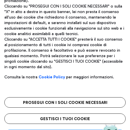
profilazione).
Cliccando su "PROSEGUI CON I SOLI COOKIE NECESSARI" o sulla
"X" in alto a destra in questo banner, lei non presta il consenso
all'uso dei cookie che richiedono il consenso, mantenendo le
impostazioni di default, e saranno installati sul suo dispositivo
esclusivamente i cookie funzionali alla navigazione sul sito web e i
Aeroporti di Roma S.p.A. - Società soggetta a direzione e
cookie analitici assimilabili a quelli tecnici.
coordinamento di Mundys S.p.A.
Cliccando su "ACCETTA TUTTI I COOKIE" presterà il suo consenso
al posizionamento di tutti i cookie ivi compresi cookie di
Codice fiscale e Registro delle Imprese di Roma 13032990155 P.
profilazione. Il consenso è facoltativo e può essere revocato in
IVA 06572251004
qualsiasi momento. Potrà selezionare le sue preferenze per i
Capitale sociale 62.224.743,00 int. vers.
singoli cookie cliccando su "GESTISCI I TUOI COOKIE" (accessibile
Sede legale: Via Pier Paolo Racchetti 1 - 00054 Fiumicino (RM)
in ogni momento dal sito).
telefono +39 06 65951
Privacy policy
Note legali
Consulta la nostra
Cookie Policy
per maggiori informazioni.
Mappa sito
Accessibilità
Roma FCO
L'aeroporto stellato
PROSEGUI CON I SOLI COOKIE NECESSARI
QUALITÀ
SOSTENIBILITÀ
INNOVAZIONE
GESTISCI I TUOI COOKIE