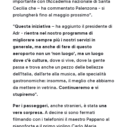
importante con l’Accademia nazionale di Santa
Cecilia che – ha commentato Palenzona - si
prolungherà fino al maggio prossimo”.
“
Questa iniziativa
– ha aggiunto il presidente di
Adr -
rientra nel nostro programma di
migliorare sempre più i nostri servizi in
generale, ma anche di fare di questo
aeroporto non un ‘non luogo’, ma un luogo
dove c’è cultura
, dove si vive, dove la gente
passa e trova anche un pezzo delle bellezze
dell’Italia, dall’arte alla musica, alle specialità
gastronomiche: insomma, il meglio che abbiamo
da mettere in vetrina.
Continueremo e vi
stupiremo
”.
Per i passeggeri
, anche stranieri, è stata
una
vera sorpresa
. A decine si sono fermati
filmando con i telefonini il maestro Pappano al
pianoforte e il primo violino Carlo Maria